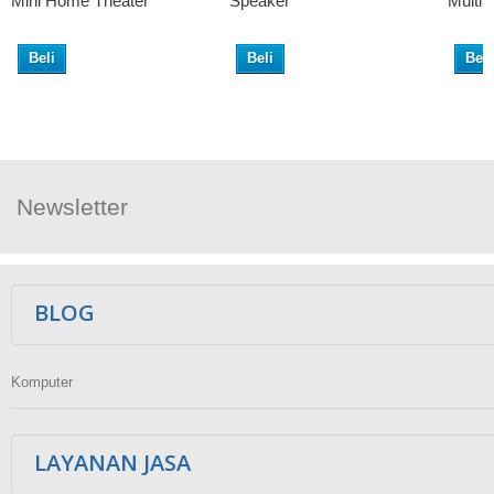
Mini Home Theater
Speaker
Multi
Beli
Beli
Beli
Newsletter
Ikuti Kami
BLOG
Komputer
LAYANAN JASA