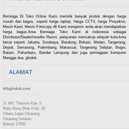
Berniaga Di Toko Online Kami memilik banyak produk dengan harga
murah dan bagus, seperti harga laptop, Harga CCTV, harga Proyektor,
Mesin Kasir, Mesin Fotocopy dll Kami menjamin anda akan mendapatkan
harga bagus.Area Berniaga Toko Kami di Indonesia sebagai
Distributor/Dealer/reseller Resmi, pelayanan mencakup wilayah kota-kota
besar seperti Jakarta, Surabaya, Bandung, Bekasi, Medan, Tangerang,
Depok, Semarang, Palembang, Makassar, Tangerang Selatan, Bogor,
Batam, Pekanbaru, Bandar Lampung dan juga perniagaan komputer
Mangga dua, glodok.
ALAMAT
klikglodok.com
Jl. MH. Thamrin Kav. 5
Ruko Roxy Blok A No. 20
Cibatu Lippo Cikarang
Cikarang Selatan
Bekasi 17550