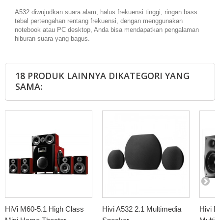
A532 diwujudkan suara alam, halus frekuensi tinggi, ringan bass
tebal pertengahan rentang frekuensi, dengan menggunakan
notebook atau PC desktop, Anda bisa mendapatkan pengalaman
hiburan suara yang bagus.
18 PRODUK LAINNYA DIKATEGORI YANG
SAMA:
HiVi M60-5.1 High Class
Hivi A532 2.1 Multimedia
Hivi D