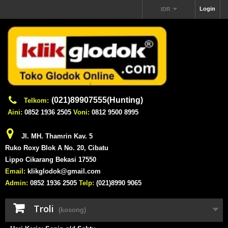
Login
IDR
(021)89907555(Hunting)
Telkom:
Aini:
0852 1936 2505
Voni:
0812 9500 8995
Jl. MH. Thamrin Kav. 5
Ruko Roxy Blok A No. 20, Cibatu
Lippo Cikarang Bekasi 17550
Email:
klikglodok@gmail.com
Admin:
0852 1936 2505
Telp:
(021)8990 9065
Troli
(kosong)