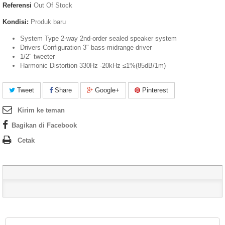
Referensi
Out Of Stock
Kondisi:
Produk baru
System Type 2-way 2nd-order sealed speaker system
Drivers Configuration 3" bass-midrange driver
1/2" tweeter
Harmonic Distortion 330Hz -20kHz ≤1%(85dB/1m)
Tweet
Share
Google+
Pinterest
Kirim ke teman
Bagikan di Facebook
Cetak