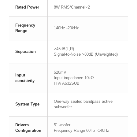
Rated Power
8W RMS/Channel×2
Frequency
140Hz -20kHz
Range
>45dB(L,R)
Separation
Signal-to-Noise >80dB (Unweighted)
520mV
Input
Input impedance 10kΩ
sensitivity
HiVi A532SUB
One-way sealed bandpass active
System Type
subwoofer
Drivers
5" woofer
Configuration
Frequency Range 60Hz -140Hz