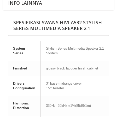
INFO LAINNYA
SPESIFIKASI SWANS HIVI A532 STYLISH
SERIES MULTIMEDIA SPEAKER 2.1
System
Stylish Series Multimedia Speaker 2.1
Series
System
Finished
glossy black lacquer finish cabinet
Drivers
3" bass-midrange driver
Configuration
1/2" tweeter
Harmonic
330Hz -20kHz ≤1%(85dB/1m)
Distortion