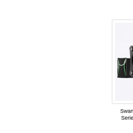
Swan
Seri