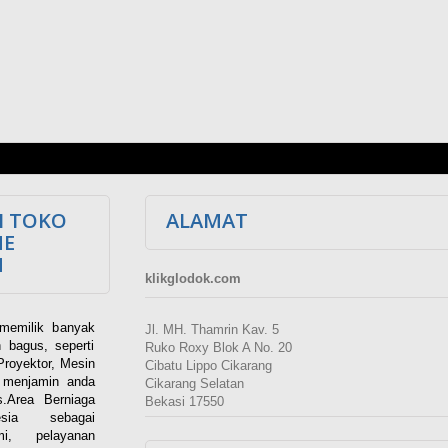
I TOKO
ALAMAT
NE
M
klikglodok.com
memilik banyak
Jl. MH. Thamrin Kav. 5
 bagus, seperti
Ruko Roxy Blok A No. 20
Proyektor, Mesin
Cibatu Lippo Cikarang
i menjamin anda
Cikarang Selatan
.Area Berniaga
Bekasi 17550
ia sebagai
esmi, pelayanan