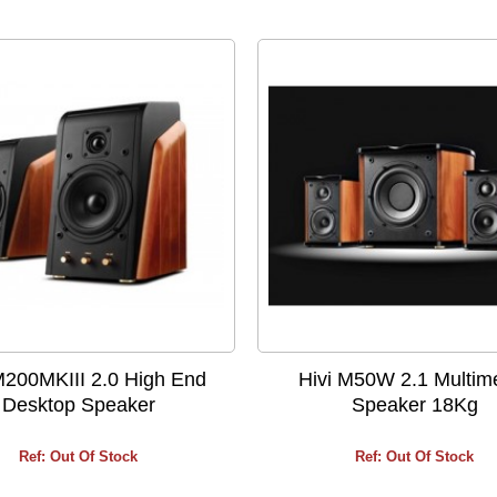
M200MKIII 2.0 High End
Hivi M50W 2.1 Multim
Desktop Speaker
Speaker 18Kg
Ref: Out Of Stock
Ref: Out Of Stock