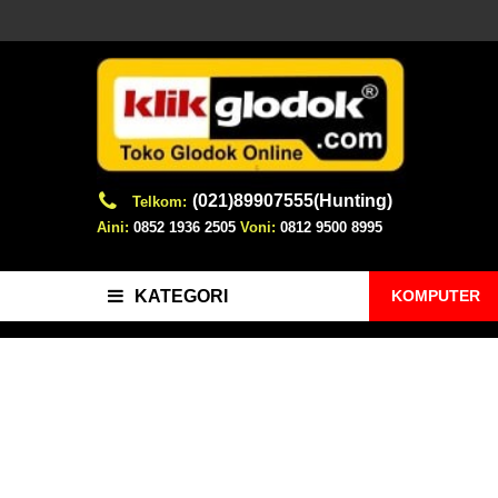
(021)89907555(Hunting)
Telkom:
Aini:
0852 1936 2505
Voni:
0812 9500 8995
KOMPUTER
KATEGORI