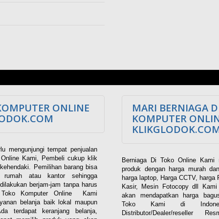
KOMPUTER ONLINE
MARI BERNIAGA D
LODOK.COM
KOMPUTER ONLI
KLIKGLODOK.CO
lu mengunjungi tempat penjualan
Online Kami, Pembeli cukup klik
Berniaga Di Toko Online Kami 
kehendaki. Pemilihan barang bisa
produk dengan harga murah dan
i rumah atau kantor sehingga
harga laptop, Harga CCTV, harga 
dilakukan berjam-jam tanpa harus
Kasir, Mesin Fotocopy dll Kam
. Toko Komputer Online Kami
akan mendapatkan harga bagus
yanan belanja baik lokal maupun
Toko Kami di Indones
 Ada terdapat keranjang belanja,
Distributor/Dealer/reseller R