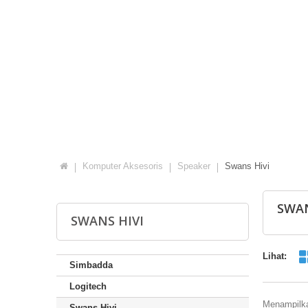
Komputer Aksesoris
Speaker
Swans Hivi
SWAN
SWANS HIVI
Lihat:
Simbadda
Logitech
Menampilkan
Swans Hivi