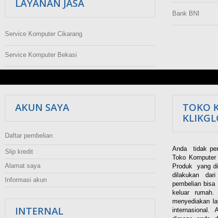
LAYANAN JASA
Bank BNI
Service Komputer Cikarang
Service Komputer Bekasi
AKUN SAYA
TOKO 
KLIKG
Daftar pembelian
Anda tidak per
Slip kredit
Toko Komputer 
Alamat saya
Produk yang di
dilakukan dar
Informasi akun
pembelian bisa 
keluar rumah
menyediakan la
INTERNAL
internasional.