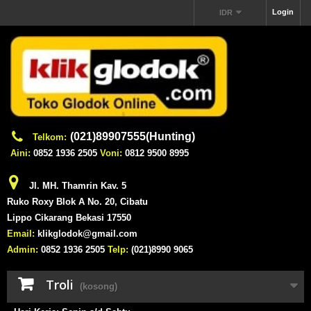
Login
IDR
(021)89907555(Hunting)
Telkom:
Aini:
0852 1936 2505
Voni:
0812 9500 8995
Jl. MH. Thamrin Kav. 5
Ruko Roxy Blok A No. 20, Cibatu
Lippo Cikarang Bekasi 17550
Email:
klikglodok@gmail.com
Admin:
0852 1936 2505
Telp:
(021)8990 9065
Troli
(kosong)