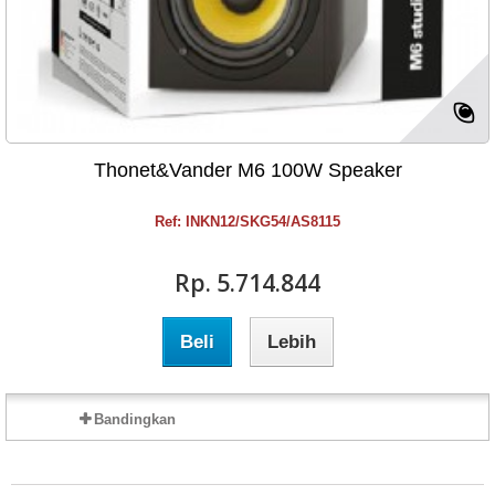
Thonet&Vander M6 100W Speaker
Ref: INKN12/SKG54/AS8115
Rp‎. 5.714.844
Beli
Lebih
Bandingkan