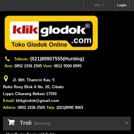
Login
IDR
(021)89907555(Hunting)
Telkom:
Aini:
0852 1936 2505
Voni:
0812 9500 8995
Jl. MH. Thamrin Kav. 5
Ruko Roxy Blok A No. 20, Cibatu
Lippo Cikarang Bekasi 17550
Email:
klikglodok@gmail.com
Admin:
0852 1936 2505
Telp:
(021)8990 9065
Troli
(kosong)