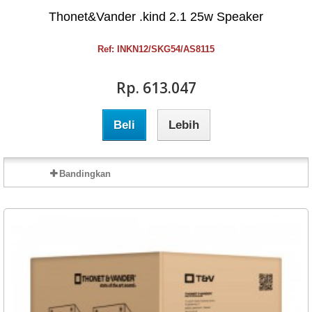
Thonet&Vander .kind 2.1 25w Speaker
Ref: INKN12/SKG54/AS8115
Rp‎. 613.047
Beli
Lebih
Bandingkan