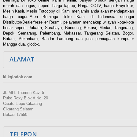
Berniaga Di Toko Online Kami memilik banyak produk dengan harga
murah dan bagus, seperti harga laptop, Harga CCTV, harga Proyektor,
Mesin Kasir, Mesin Fotocopy dll Kami menjamin anda akan mendapatkan
harga bagus.Area Berniaga Toko Kami di Indonesia sebagai
Distributor/Dealer/reseller Resmi, pelayanan mencakup wilayah kota-kota
besar seperti Jakarta, Surabaya, Bandung, Bekasi, Medan, Tangerang,
Depok, Semarang, Palembang, Makassar, Tangerang Selatan, Bogor,
Batam, Pekanbaru, Bandar Lampung dan juga perniagaan komputer
Mangga dua, glodok.
ALAMAT
klikglodok.com
Jl. MH. Thamrin Kav. 5
Ruko Roxy Blok A No. 20
Cibatu Lippo Cikarang
Cikarang Selatan
Bekasi 17550
TELEPON