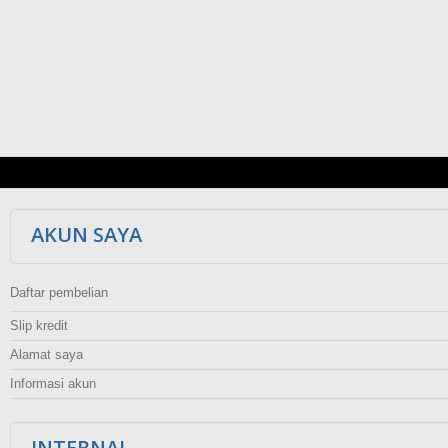
AKUN SAYA
Daftar pembelian
Slip kredit
Alamat saya
Informasi akun
INTERNAL