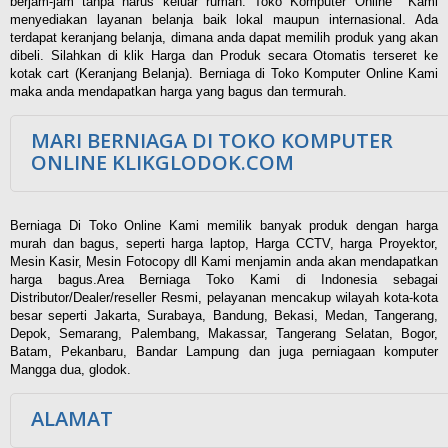
berjam-jam tanpa harus keluar rumah. Toko Komputer Online Kami
menyediakan layanan belanja baik lokal maupun internasional. Ada
terdapat keranjang belanja, dimana anda dapat memilih produk yang akan
dibeli. Silahkan di klik Harga dan Produk secara Otomatis terseret ke
kotak cart (Keranjang Belanja). Berniaga di Toko Komputer Online Kami
maka anda mendapatkan harga yang bagus dan termurah.
MARI BERNIAGA DI TOKO KOMPUTER
ONLINE KLIKGLODOK.COM
Berniaga Di Toko Online Kami memilik banyak produk dengan harga
murah dan bagus, seperti harga laptop, Harga CCTV, harga Proyektor,
Mesin Kasir, Mesin Fotocopy dll Kami menjamin anda akan mendapatkan
harga bagus.Area Berniaga Toko Kami di Indonesia sebagai
Distributor/Dealer/reseller Resmi, pelayanan mencakup wilayah kota-kota
besar seperti Jakarta, Surabaya, Bandung, Bekasi, Medan, Tangerang,
Depok, Semarang, Palembang, Makassar, Tangerang Selatan, Bogor,
Batam, Pekanbaru, Bandar Lampung dan juga perniagaan komputer
Mangga dua, glodok.
ALAMAT