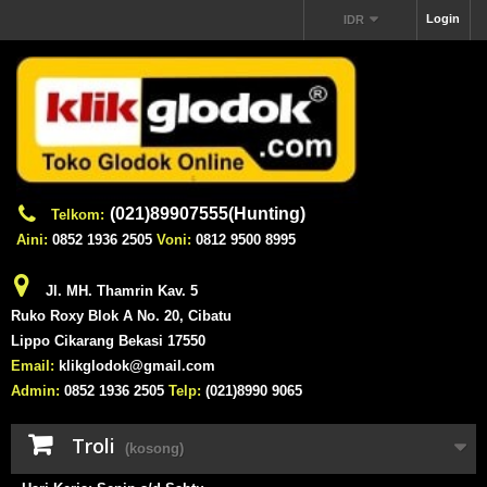
Login
IDR
(021)89907555(Hunting)
Telkom:
Aini:
0852 1936 2505
Voni:
0812 9500 8995
Jl. MH. Thamrin Kav. 5
Ruko Roxy Blok A No. 20, Cibatu
Lippo Cikarang Bekasi 17550
Email:
klikglodok@gmail.com
Admin:
0852 1936 2505
Telp:
(021)8990 9065
Troli
(kosong)