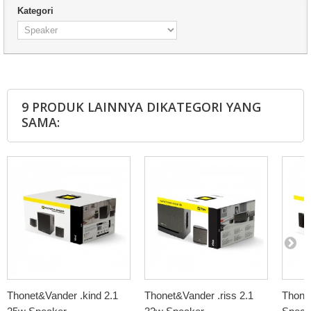
Kategori
9 PRODUK LAINNYA DIKATEGORI YANG
SAMA:
Thonet&Vander .kind 2.1
Thonet&Vander .riss 2.1
Thone