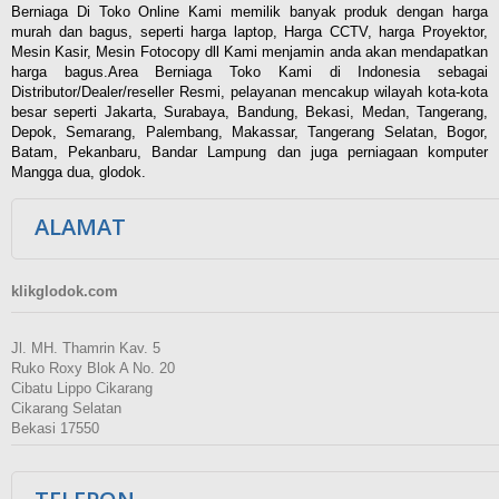
Berniaga Di Toko Online Kami memilik banyak produk dengan harga
murah dan bagus, seperti harga laptop, Harga CCTV, harga Proyektor,
Mesin Kasir, Mesin Fotocopy dll Kami menjamin anda akan mendapatkan
harga bagus.Area Berniaga Toko Kami di Indonesia sebagai
Distributor/Dealer/reseller Resmi, pelayanan mencakup wilayah kota-kota
besar seperti Jakarta, Surabaya, Bandung, Bekasi, Medan, Tangerang,
Depok, Semarang, Palembang, Makassar, Tangerang Selatan, Bogor,
Batam, Pekanbaru, Bandar Lampung dan juga perniagaan komputer
Mangga dua, glodok.
ALAMAT
klikglodok.com
Jl. MH. Thamrin Kav. 5
Ruko Roxy Blok A No. 20
Cibatu Lippo Cikarang
Cikarang Selatan
Bekasi 17550