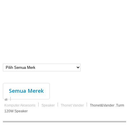
Semua Merek
Komputer Aksesoris
Speaker
Thonet Vander
Thonet&Vander .Turm
120W Speaker