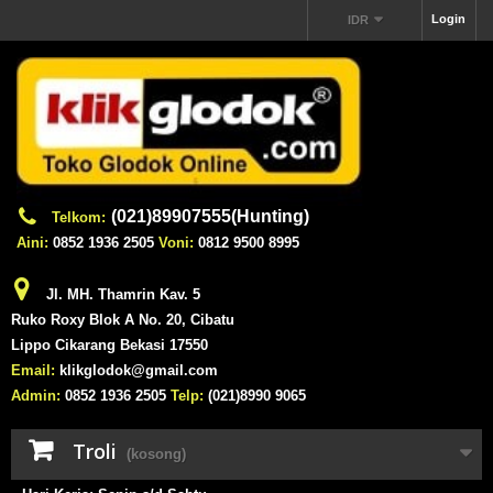
Login
IDR
(021)89907555(Hunting)
Telkom:
Aini:
0852 1936 2505
Voni:
0812 9500 8995
Jl. MH. Thamrin Kav. 5
Ruko Roxy Blok A No. 20, Cibatu
Lippo Cikarang Bekasi 17550
Email:
klikglodok@gmail.com
Admin:
0852 1936 2505
Telp:
(021)8990 9065
Troli
(kosong)