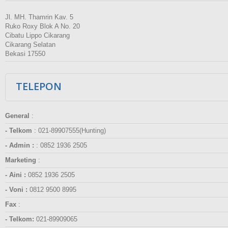
Jl. MH. Thamrin Kav. 5
Ruko Roxy Blok A No. 20
Cibatu Lippo Cikarang
Cikarang Selatan
Bekasi 17550
TELEPON
General
:
- Telkom
:
021-89907555(Hunting)
- Admin :
:
0852 1936 2505
Marketing
:
- Aini :
0852 1936 2505
- Voni :
0812 9500 8995
Fax
:
- Telkom:
021-89909065