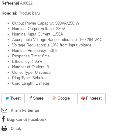
Referensi
AI0822
Kondisi:
Produk baru
Output Power Capacity: 500VA/250 W
Nominal Output Voltage: 230V
Nominal Input Current: 1.56A
Acceptable Voltage Range Tolerance: 160-284 VAC
Voltage Regulation: ± 10% from input voltage
Nominal Frequency: 50Hz
Response Time: 6ms
Efficiency: >95%
Number of Outlets: 3
Outlet Type: Universal
Plug Type: Schuko
Cord Length: 1 meter
Tweet
Share
Google+
Pinterest
Kirim ke teman
Bagikan di Facebook
Cetak