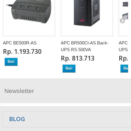
APC BE500R-AS
APC BR500CI-AS Back-
APC 
UPS RS 500VA
UPS 
Rp‎. 1.193.730
Rp‎. 813.713
Rp‎.
Beli
Beli
Beli
Newsletter
Ikuti Kami
BLOG