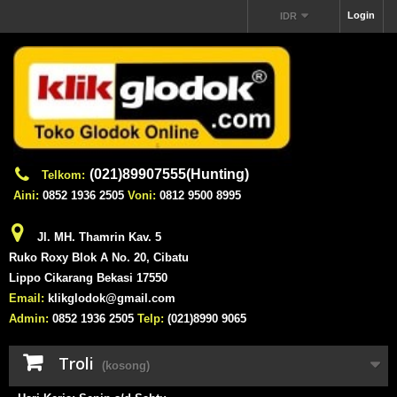
Login
IDR
(021)89907555(Hunting)
Telkom:
Aini:
0852 1936 2505
Voni:
0812 9500 8995
Jl. MH. Thamrin Kav. 5
Ruko Roxy Blok A No. 20, Cibatu
Lippo Cikarang Bekasi 17550
Email:
klikglodok@gmail.com
Admin:
0852 1936 2505
Telp:
(021)8990 9065
Troli
(kosong)