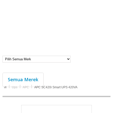
Semua Merek
Ups
APC
APC SC420i Smart UPS 420VA