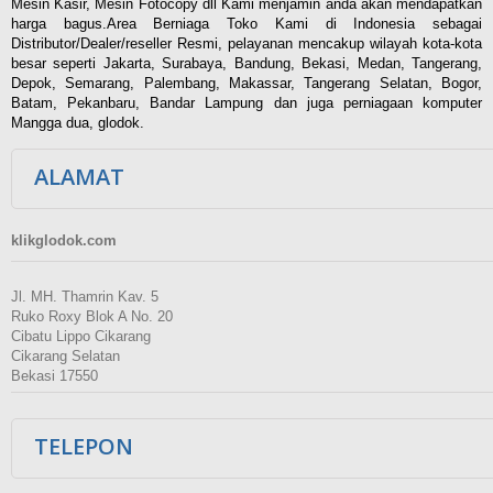
Mesin Kasir, Mesin Fotocopy dll Kami menjamin anda akan mendapatkan
harga bagus.Area Berniaga Toko Kami di Indonesia sebagai
Distributor/Dealer/reseller Resmi, pelayanan mencakup wilayah kota-kota
besar seperti Jakarta, Surabaya, Bandung, Bekasi, Medan, Tangerang,
Depok, Semarang, Palembang, Makassar, Tangerang Selatan, Bogor,
Batam, Pekanbaru, Bandar Lampung dan juga perniagaan komputer
Mangga dua, glodok.
ALAMAT
klikglodok.com
Jl. MH. Thamrin Kav. 5
Ruko Roxy Blok A No. 20
Cibatu Lippo Cikarang
Cikarang Selatan
Bekasi 17550
TELEPON