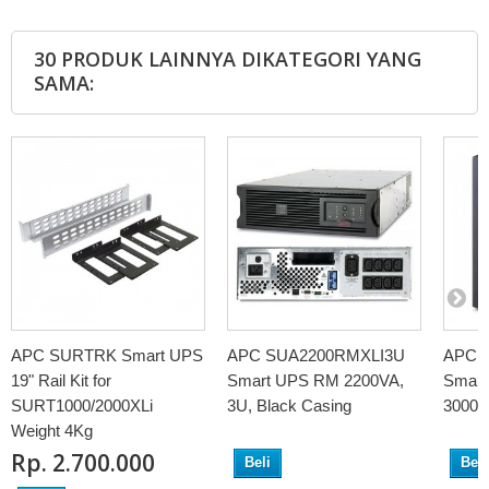
30 PRODUK LAINNYA DIKATEGORI YANG
SAMA:
APC SURTRK Smart UPS
APC SUA2200RMXLI3U
APC 
19" Rail Kit for
Smart UPS RM 2200VA,
Smart
SURT1000/2000XLi
3U, Black Casing
3000V
Weight 4Kg
Rp‎. 2.700.000
Beli
Beli