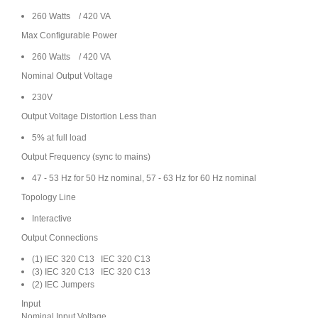
260 Watts / 420 VA
Max Configurable Power
260 Watts / 420 VA
Nominal Output Voltage
230V
Output Voltage Distortion Less than
5% at full load
Output Frequency (sync to mains)
47 - 53 Hz for 50 Hz nominal, 57 - 63 Hz for 60 Hz nominal
Topology Line
Interactive
Output Connections
(1) IEC 320 C13 IEC 320 C13
(3) IEC 320 C13 IEC 320 C13
(2) IEC Jumpers
Input
Nominal Input Voltage