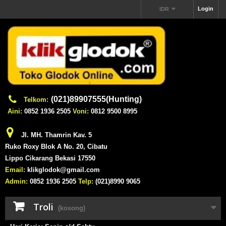
Login
IDR
(021)89907555(Hunting)
Telkom:
Aini:
0852 1936 2505
Voni:
0812 9500 8995
Jl. MH. Thamrin Kav. 5
Ruko Roxy Blok A No. 20, Cibatu
Lippo Cikarang Bekasi 17550
Email:
klikglodok@gmail.com
Admin:
0852 1936 2505
Telp:
(021)8990 9065
Troli
(kosong)