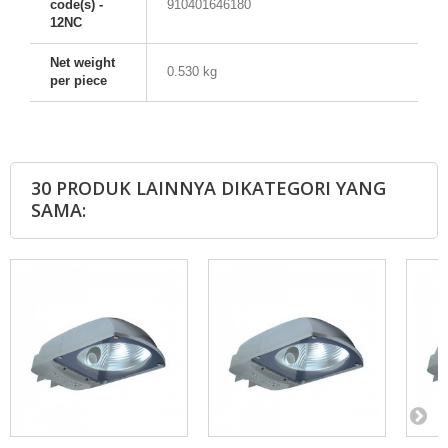
code(s) -
910401646180
12NC
Net weight
0.530 kg
per piece
30 PRODUK LAINNYA DIKATEGORI YANG
SAMA: