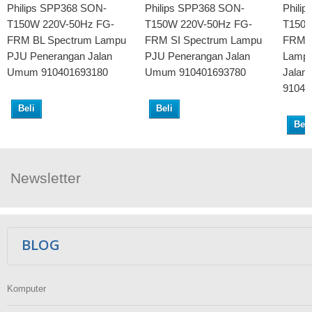
Philips SPP368 SON-
Philips SPP368 SON-
Phili
T150W 220V-50Hz FG-
T150W 220V-50Hz FG-
T150W
FRM BL Spectrum Lampu
FRM SI Spectrum Lampu
FRM S
PJU Penerangan Jalan
PJU Penerangan Jalan
Lampu
Umum 910401693180
Umum 910401693780
Jalan
91040
Beli
Beli
Beli
Newsletter
Ikuti Kami
BLOG
Komputer