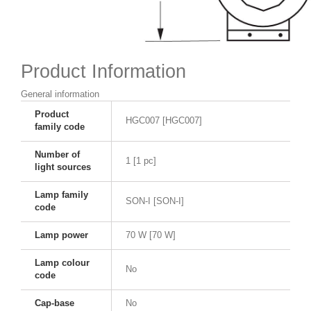
Product Information
General information
Product
HGC007 [HGC007]
family code
Number of
1 [1 pc]
light sources
Lamp family
SON-I [SON-I]
code
Lamp power
70 W [70 W]
Lamp colour
No
code
Cap-base
No