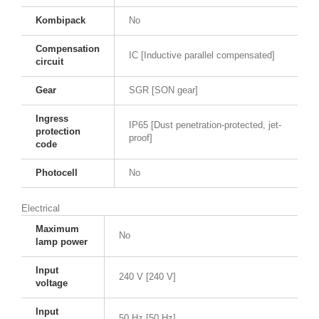
Kombipack
No
Compensation
IC [Inductive parallel compensated]
circuit
Gear
SGR [SON gear]
Ingress
IP65 [Dust penetration-protected, jet-
protection
proof]
code
Photocell
No
Electrical
Maximum
No
lamp power
Input
240 V [240 V]
voltage
Input
50 Hz [50 Hz]