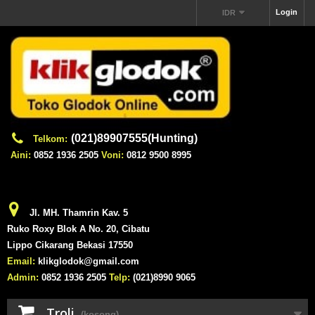
Login
IDR
(021)89907555(Hunting)
Telkom:
Aini:
0852 1936 2505
Voni:
0812 9500 8995
Jl. MH. Thamrin Kav. 5
Ruko Roxy Blok A No. 20, Cibatu
Lippo Cikarang Bekasi 17550
Email:
klikglodok@gmail.com
Admin:
0852 1936 2505
Telp:
(021)8990 9065
Troli
(kosong)