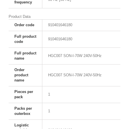
frequency
Product Data
Order code
910401646180
Full product
910401646180
code
Full product
HGC007 SON-I-70W 240V-50Hz
name
Order
product
HGC007 SON-I-70W 240V-50Hz
name
Pieces per
1
pack
Packs per
1
outerbox
Logistic