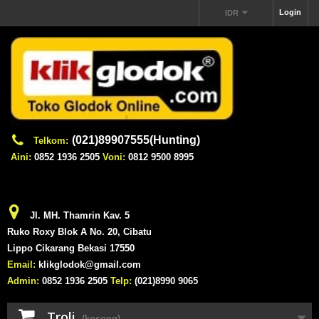
Login
IDR
(021)89907555(Hunting)
Telkom:
Aini:
0852 1936 2505
Voni:
0812 9500 8995
Jl. MH. Thamrin Kav. 5
Ruko Roxy Blok A No. 20, Cibatu
Lippo Cikarang Bekasi 17550
Email:
klikglodok@gmail.com
Admin:
0852 1936 2505
Telp:
(021)8990 9065
Troli
(kosong)