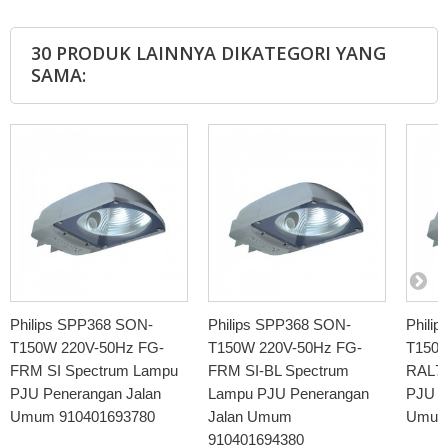
30 PRODUK LAINNYA DIKATEGORI YANG
SAMA:
Philips SPP368 SON-
Philips SPP368 SON-
Phili
T150W 220V-50Hz FG-
T150W 220V-50Hz FG-
T150W
FRM SI Spectrum Lampu
FRM SI-BL Spectrum
RAL70
PJU Penerangan Jalan
Lampu PJU Penerangan
PJU P
Umum 910401693780
Jalan Umum
Umum
910401694380