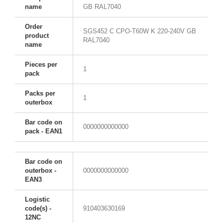
name
GB RAL7040
Order
SGS452 C CPO-T60W K 220-240V GB
product
RAL7040
name
Pieces per
1
pack
Packs per
1
outerbox
Bar code on
0000000000000
pack - EAN1
Bar code on
outerbox -
0000000000000
EAN3
Logistic
code(s) -
910403630169
12NC