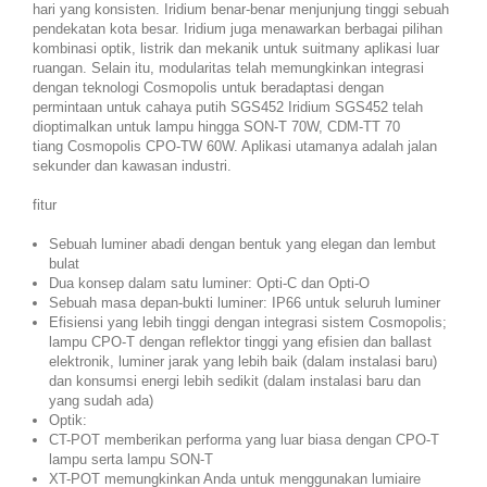
hari yang konsisten. Iridium benar-benar menjunjung tinggi sebuah
pendekatan kota besar. Iridium juga menawarkan berbagai pilihan
kombinasi optik, listrik dan mekanik untuk suitmany aplikasi luar
ruangan. Selain itu, modularitas telah memungkinkan integrasi
dengan teknologi Cosmopolis untuk beradaptasi dengan
permintaan untuk cahaya putih SGS452 Iridium SGS452 telah
dioptimalkan untuk lampu hingga SON-T 70W, CDM-TT 70
tiang Cosmopolis CPO-TW 60W. Aplikasi utamanya adalah jalan
sekunder dan kawasan industri.
fitur
Sebuah luminer abadi dengan bentuk yang elegan dan lembut
bulat
Dua konsep dalam satu luminer: Opti-C dan Opti-O
Sebuah masa depan-bukti luminer: IP66 untuk seluruh luminer
Efisiensi yang lebih tinggi dengan integrasi sistem Cosmopolis;
lampu CPO-T dengan reflektor tinggi yang efisien dan ballast
elektronik, luminer jarak yang lebih baik (dalam instalasi baru)
dan konsumsi energi lebih sedikit (dalam instalasi baru dan
yang sudah ada)
Optik:
CT-POT memberikan performa yang luar biasa dengan CPO-T
lampu serta lampu SON-T
XT-POT memungkinkan Anda untuk menggunakan lumiaire