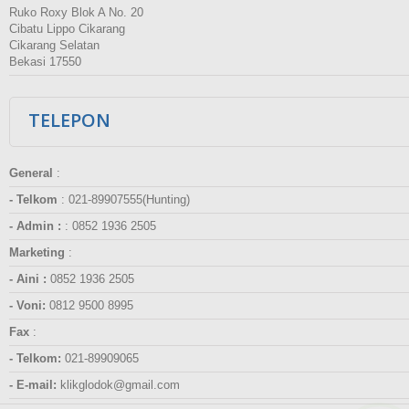
Ruko Roxy Blok A No. 20
Cibatu Lippo Cikarang
Cikarang Selatan
Bekasi 17550
TELEPON
General
:
- Telkom
:
021-89907555(Hunting)
- Admin :
:
0852 1936 2505
Marketing
:
- Aini :
0852 1936 2505
- Voni:
0812 9500 8995
Fax
:
- Telkom:
021-89909065
- E-mail:
klikglodok@gmail.com