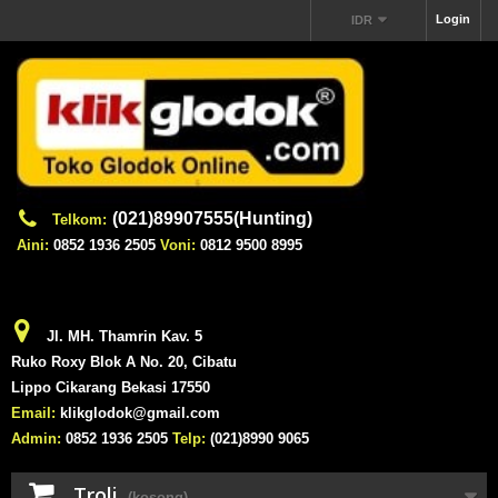
Login
IDR
(021)89907555(Hunting)
Telkom:
Aini:
0852 1936 2505
Voni:
0812 9500 8995
Jl. MH. Thamrin Kav. 5
Ruko Roxy Blok A No. 20, Cibatu
Lippo Cikarang Bekasi 17550
Email:
klikglodok@gmail.com
Admin:
0852 1936 2505
Telp:
(021)8990 9065
Troli
(kosong)