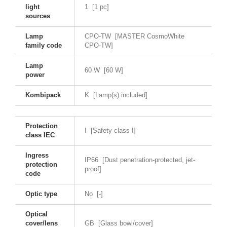
light
1 [1 pc]
sources
Lamp
CPO-TW [MASTER CosmoWhite
family code
CPO-TW]
Lamp
60 W [60 W]
power
Kombipack
K [Lamp(s) included]
Protection
I [Safety class I]
class IEC
Ingress
IP66 [Dust penetration-protected, jet-
protection
proof]
code
Optic type
No [-]
Optical
cover/lens
GB [Glass bowl/cover]