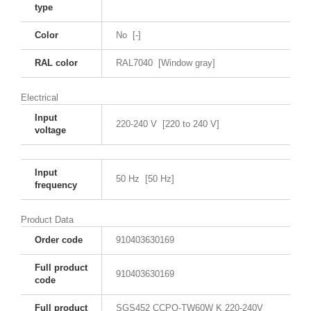
type
Color
No [-]
RAL color
RAL7040 [Window gray]
Electrical
Input
220-240 V [220 to 240 V]
voltage
Input
50 Hz [50 Hz]
frequency
Product Data
Order code
910403630169
Full product
910403630169
code
Full product
SGS452 CCPO-TW60W K 220-240V