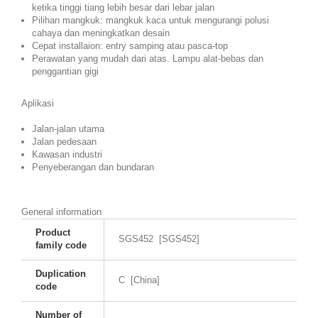
ketika tinggi tiang lebih besar dari lebar jalan
Pilihan mangkuk: mangkuk kaca untuk mengurangi polusi
cahaya dan meningkatkan desain
Cepat installaion: entry samping atau pasca-top
Perawatan yang mudah dari atas. Lampu alat-bebas dan
penggantian gigi
Aplikasi
Jalan-jalan utama
Jalan pedesaan
Kawasan industri
Penyeberangan dan bundaran
General information
Product
SGS452 [SGS452]
family code
Duplication
C [China]
code
Number of