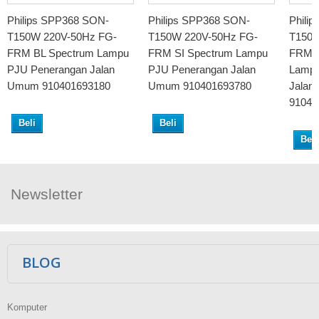
Philips SPP368 SON-
Philips SPP368 SON-
Phili
T150W 220V-50Hz FG-
T150W 220V-50Hz FG-
T150W
FRM BL Spectrum Lampu
FRM SI Spectrum Lampu
FRM S
PJU Penerangan Jalan
PJU Penerangan Jalan
Lampu
Umum 910401693180
Umum 910401693780
Jalan
91040
Beli
Beli
Beli
Newsletter
Ikuti Kami
BLOG
Komputer