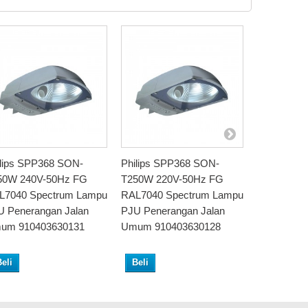
ilips SPP368 SON-
Philips SPP368 SON-
Philips S
50W 240V-50Hz FG
T250W 220V-50Hz FG
T250W 22
L7040 Spectrum Lampu
RAL7040 Spectrum Lampu
RAL7040 S
U Penerangan Jalan
PJU Penerangan Jalan
PJU Pener
um 910403630131
Umum 910403630128
Umum 910
eli
Beli
Beli