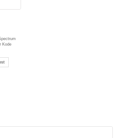
Spectrum
r Kode
est