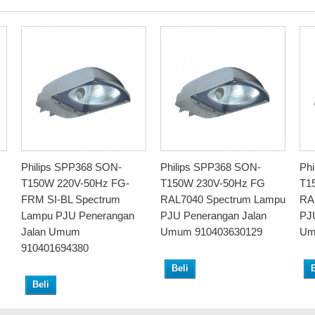
Philips SPP368 SON-
Philips SPP368 SON-
Ph
T150W 220V-50Hz FG-
T150W 230V-50Hz FG
T1
FRM SI-BL Spectrum
RAL7040 Spectrum Lampu
RA
Lampu PJU Penerangan
PJU Penerangan Jalan
PJ
Jalan Umum
Umum 910403630129
Um
910401694380
Beli
B
Beli