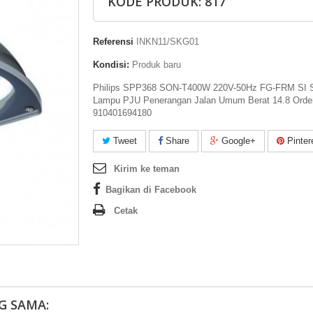
KODE PRODUK: 817
Referensi
INKN11/SKG01
Kondisi:
Produk baru
Philips SPP368 SON-T400W 220V-50Hz FG-FRM SI 
Lampu PJU Penerangan Jalan Umum Berat 14.8 Orde
910401694180
Tweet
Share
Google+
Pinter
Kirim ke teman
Bagikan di Facebook
Cetak
G SAMA: