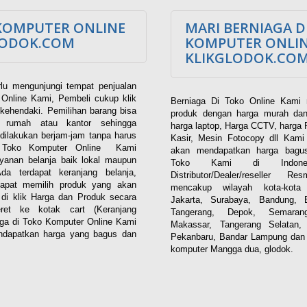
KOMPUTER ONLINE
MARI BERNIAGA D
LODOK.COM
KOMPUTER ONLI
KLIKGLODOK.CO
lu mengunjungi tempat penjualan
Online Kami, Pembeli cukup klik
Berniaga Di Toko Online Kami 
kehendaki. Pemilihan barang bisa
produk dengan harga murah dan
i rumah atau kantor sehingga
harga laptop, Harga CCTV, harga 
dilakukan berjam-jam tanpa harus
Kasir, Mesin Fotocopy dll Kam
. Toko Komputer Online Kami
akan mendapatkan harga bagus
yanan belanja baik lokal maupun
Toko Kami di Indones
 Ada terdapat keranjang belanja,
Distributor/Dealer/reseller R
apat memilih produk yang akan
mencakup wilayah kota-kota 
n di klik Harga dan Produk secara
Jakarta, Surabaya, Bandung, 
eret ke kotak cart (Keranjang
Tangerang, Depok, Semaran
aga di Toko Komputer Online Kami
Makassar, Tangerang Selatan,
dapatkan harga yang bagus dan
Pekanbaru, Bandar Lampung dan 
komputer Mangga dua, glodok.