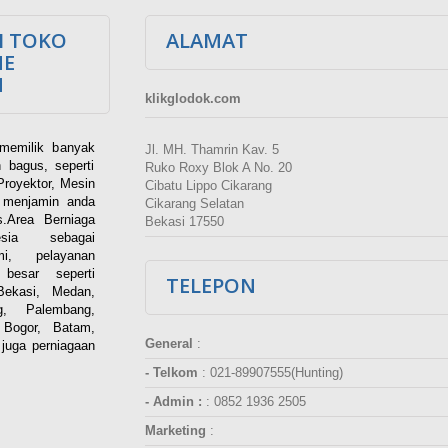
I TOKO
ALAMAT
NE
M
klikglodok.com
memilik banyak
Jl. MH. Thamrin Kav. 5
 bagus, seperti
Ruko Roxy Blok A No. 20
Proyektor, Mesin
Cibatu Lippo Cikarang
i menjamin anda
Cikarang Selatan
.Area Berniaga
Bekasi 17550
ia sebagai
esmi, pelayanan
besar seperti
TELEPON
Bekasi, Medan,
g, Palembang,
 Bogor, Batam,
General
:
juga perniagaan
- Telkom
:
021-89907555(Hunting)
- Admin :
:
0852 1936 2505
Marketing
: