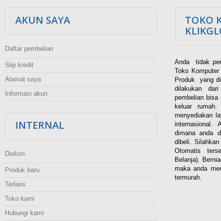
AKUN SAYA
TOKO 
KLIKG
Daftar pembelian
Anda tidak per
Slip kredit
Toko Komputer 
Alamat saya
Produk yang di
dilakukan dar
Informasi akun
pembelian bisa 
keluar rumah
menyediakan la
INTERNAL
internasional.
dimana anda d
dibeli. Silahka
Otomatis ters
Diskon
Belanja). Berni
maka anda men
Produk baru
termurah.
Terlaris
Toko kami
Hubungi kami