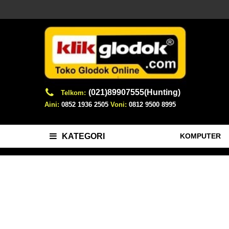
(021)89907555(Hunting)
Telkom:
Aini:
0852 1936 2505
Voni:
0812 9500 8995
KOMPUTER
KATEGORI