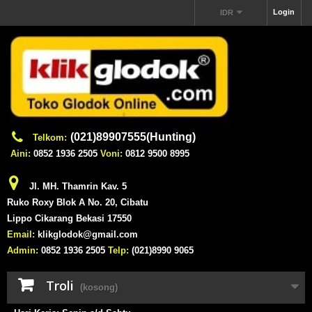
Login
IDR
(021)89907555(Hunting)
Telkom:
Aini:
0852 1936 2505
Voni:
0812 9500 8995
Jl. MH. Thamrin Kav. 5
Ruko Roxy Blok A No. 20, Cibatu
Lippo Cikarang Bekasi 17550
Email:
klikglodok@gmail.com
Admin:
0852 1936 2505
Telp:
(021)8990 9065
Troli
(kosong)