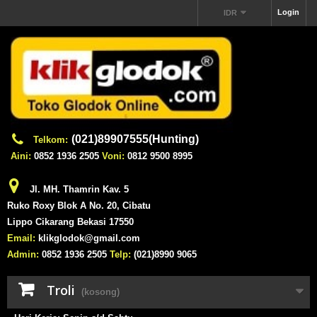
Login
IDR
(021)89907555(Hunting)
Telkom:
Aini:
0852 1936 2505
Voni:
0812 9500 8995
Jl. MH. Thamrin Kav. 5
Ruko Roxy Blok A No. 20, Cibatu
Lippo Cikarang Bekasi 17550
Email:
klikglodok@gmail.com
Admin:
0852 1936 2505
Telp:
(021)8990 9065
Troli
(kosong)