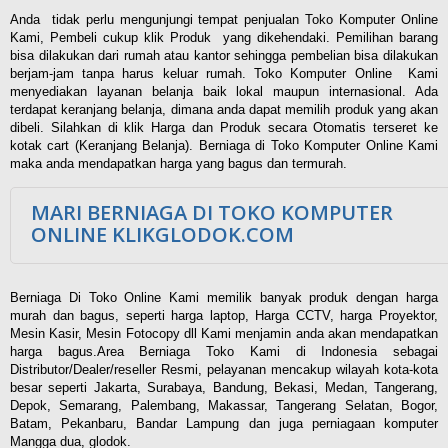
Anda tidak perlu mengunjungi tempat penjualan Toko Komputer Online
Kami, Pembeli cukup klik Produk yang dikehendaki. Pemilihan barang
bisa dilakukan dari rumah atau kantor sehingga pembelian bisa dilakukan
berjam-jam tanpa harus keluar rumah. Toko Komputer Online Kami
menyediakan layanan belanja baik lokal maupun internasional. Ada
terdapat keranjang belanja, dimana anda dapat memilih produk yang akan
dibeli. Silahkan di klik Harga dan Produk secara Otomatis terseret ke
kotak cart (Keranjang Belanja). Berniaga di Toko Komputer Online Kami
maka anda mendapatkan harga yang bagus dan termurah.
MARI BERNIAGA DI TOKO KOMPUTER
ONLINE KLIKGLODOK.COM
Berniaga Di Toko Online Kami memilik banyak produk dengan harga
murah dan bagus, seperti harga laptop, Harga CCTV, harga Proyektor,
Mesin Kasir, Mesin Fotocopy dll Kami menjamin anda akan mendapatkan
harga bagus.Area Berniaga Toko Kami di Indonesia sebagai
Distributor/Dealer/reseller Resmi, pelayanan mencakup wilayah kota-kota
besar seperti Jakarta, Surabaya, Bandung, Bekasi, Medan, Tangerang,
Depok, Semarang, Palembang, Makassar, Tangerang Selatan, Bogor,
Batam, Pekanbaru, Bandar Lampung dan juga perniagaan komputer
Mangga dua, glodok.