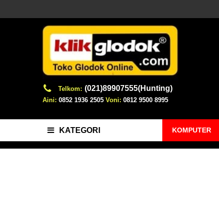
(021)89907555(Hunting)
Telkom:
Aini:
0852 1936 2505
Voni:
0812 9500 8995
KOMPUTER
KATEGORI