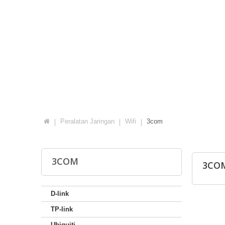
Peralatan Jaringan
Wifi
3com
3COM
3CO
D-link
TP-link
Ubiquiti