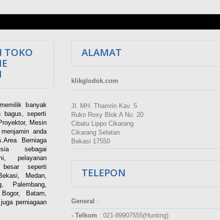
I TOKO
ALAMAT
NE
M
klikglodok.com
memilik banyak
Jl. MH. Thamrin Kav. 5
 bagus, seperti
Ruko Roxy Blok A No. 20
Proyektor, Mesin
Cibatu Lippo Cikarang
i menjamin anda
Cikarang Selatan
.Area Berniaga
Bekasi 17550
ia sebagai
esmi, pelayanan
besar seperti
TELEPON
Bekasi, Medan,
g, Palembang,
 Bogor, Batam,
General
:
juga perniagaan
- Telkom
:
021-89907555(Hunting)