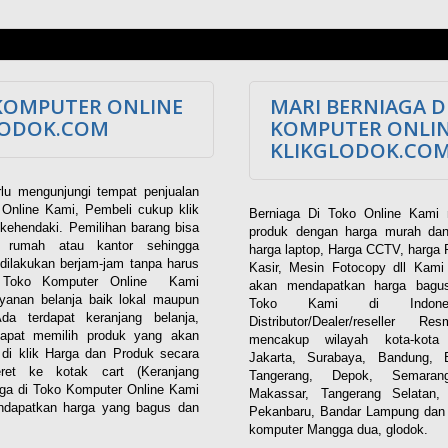
KOMPUTER ONLINE
MARI BERNIAGA D
LODOK.COM
KOMPUTER ONLI
KLIKGLODOK.CO
lu mengunjungi tempat penjualan
Online Kami, Pembeli cukup klik
Berniaga Di Toko Online Kami 
kehendaki. Pemilihan barang bisa
produk dengan harga murah dan
i rumah atau kantor sehingga
harga laptop, Harga CCTV, harga 
dilakukan berjam-jam tanpa harus
Kasir, Mesin Fotocopy dll Kam
. Toko Komputer Online Kami
akan mendapatkan harga bagus
yanan belanja baik lokal maupun
Toko Kami di Indones
 Ada terdapat keranjang belanja,
Distributor/Dealer/reseller R
apat memilih produk yang akan
mencakup wilayah kota-kota 
n di klik Harga dan Produk secara
Jakarta, Surabaya, Bandung, 
eret ke kotak cart (Keranjang
Tangerang, Depok, Semaran
aga di Toko Komputer Online Kami
Makassar, Tangerang Selatan,
dapatkan harga yang bagus dan
Pekanbaru, Bandar Lampung dan 
komputer Mangga dua, glodok.