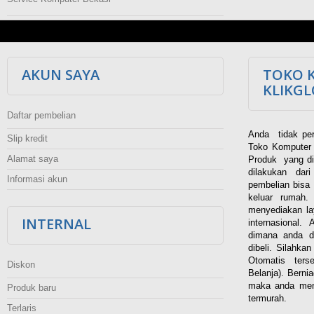
AKUN SAYA
TOKO 
KLIKG
Daftar pembelian
Anda tidak per
Slip kredit
Toko Komputer 
Alamat saya
Produk yang di
dilakukan dar
Informasi akun
pembelian bisa 
keluar rumah
menyediakan la
INTERNAL
internasional.
dimana anda d
dibeli. Silahka
Otomatis ters
Diskon
Belanja). Berni
maka anda men
Produk baru
termurah.
Terlaris