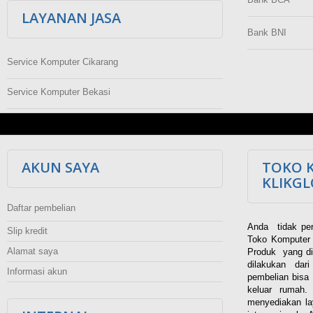
LAYANAN JASA
Bank BNI
Service Komputer Cikarang
Service Komputer Bekasi
AKUN SAYA
TOKO 
KLIKG
Daftar pembelian
Anda tidak per
Slip kredit
Toko Komputer 
Alamat saya
Produk yang di
dilakukan dar
Informasi akun
pembelian bisa 
keluar rumah
menyediakan la