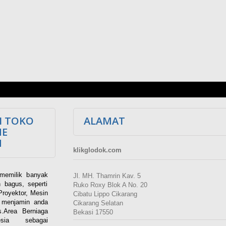
I TOKO
ALAMAT
NE
M
klikglodok.com
memilik banyak
Jl. MH. Thamrin Kav. 5
 bagus, seperti
Ruko Roxy Blok A No. 20
Proyektor, Mesin
Cibatu Lippo Cikarang
i menjamin anda
Cikarang Selatan
.Area Berniaga
Bekasi 17550
ia sebagai