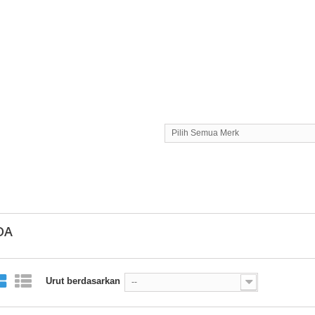
Pilih Semua Merk
DA
Urut berdasarkan
--