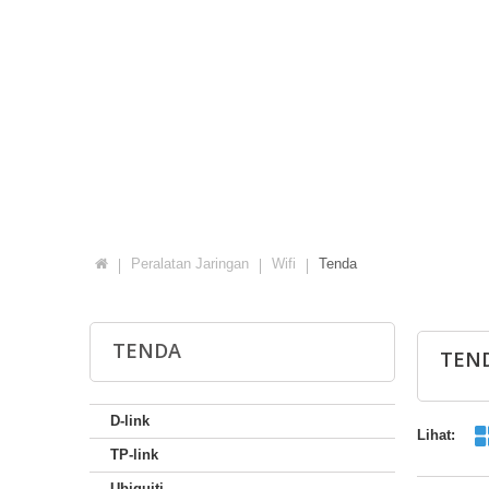
Peralatan Jaringan
Wifi
Tenda
TENDA
TEN
D-link
Lihat:
TP-link
Ubiquiti