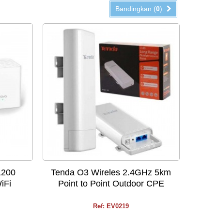
Bandingkan (
0
)
1200
Tenda O3 Wireles 2.4GHz 5km
iFi
Point to Point Outdoor CPE
Ref: EV0219