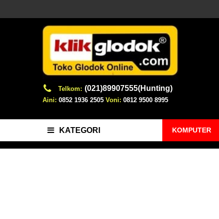
(021)89907555(Hunting)
Telkom:
Aini:
0852 1936 2505
Voni:
0812 9500 8995
KOMPUTER
KATEGORI