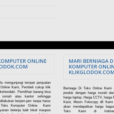
KOMPUTER ONLINE
MARI BERNIAGA D
LODOK.COM
KOMPUTER ONLI
KLIKGLODOK.CO
lu mengunjungi tempat penjualan
Online Kami, Pembeli cukup klik
Berniaga Di Toko Online Kami 
kehendaki. Pemilihan barang bisa
produk dengan harga murah dan
i rumah atau kantor sehingga
harga laptop, Harga CCTV, harga 
dilakukan berjam-jam tanpa harus
Kasir, Mesin Fotocopy dll Kam
. Toko Komputer Online Kami
akan mendapatkan harga bagus
yanan belanja baik lokal maupun
Toko Kami di Indones