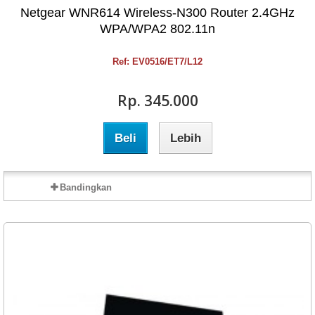
Netgear WNR614 Wireless-N300 Router 2.4GHz
WPA/WPA2 802.11n
Ref: EV0516/ET7/L12
Rp‎. 345.000
Beli
Lebih
Bandingkan