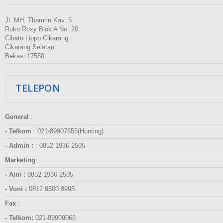
Jl. MH. Thamrin Kav. 5
Ruko Roxy Blok A No. 20
Cibatu Lippo Cikarang
Cikarang Selatan
Bekasi 17550
TELEPON
General
:
- Telkom
:
021-89907555(Hunting)
- Admin :
:
0852 1936 2505
Marketing
:
- Aini :
0852 1936 2505
- Voni :
0812 9500 8995
Fax
:
- Telkom:
021-89909065