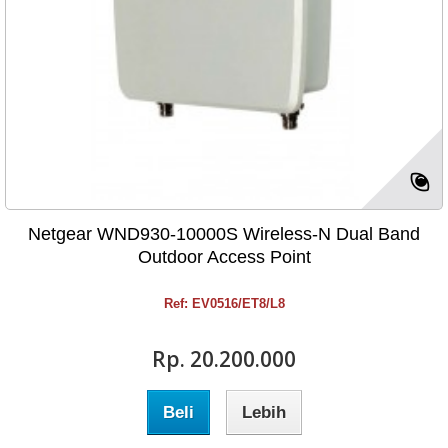
Netgear WND930-10000S Wireless-N Dual Band
Outdoor Access Point
Ref: EV0516/ET8/L8
Rp‎. 20.200.000
Beli
Lebih