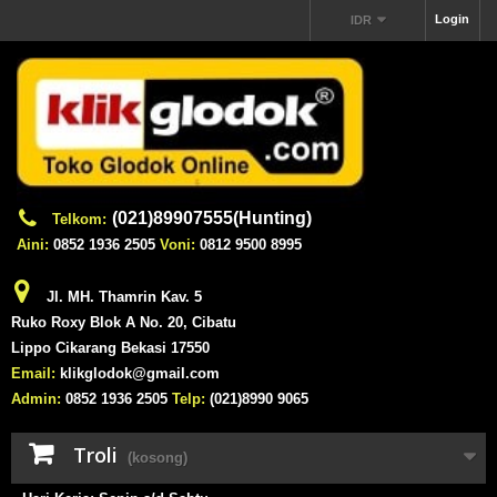
Login
IDR
(021)89907555(Hunting)
Telkom:
Aini:
0852 1936 2505
Voni:
0812 9500 8995
Jl. MH. Thamrin Kav. 5
Ruko Roxy Blok A No. 20, Cibatu
Lippo Cikarang Bekasi 17550
Email:
klikglodok@gmail.com
Admin:
0852 1936 2505
Telp:
(021)8990 9065
Troli
(kosong)