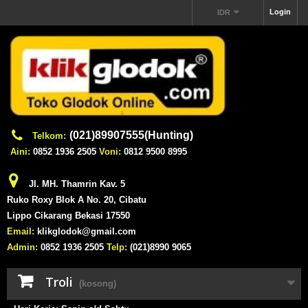
Login
IDR
(021)89907555(Hunting)
Telkom:
Aini:
0852 1936 2505
Voni:
0812 9500 8995
Jl. MH. Thamrin Kav. 5
Ruko Roxy Blok A No. 20, Cibatu
Lippo Cikarang Bekasi 17550
Email:
klikglodok@gmail.com
Admin:
0852 1936 2505
Telp:
(021)8990 9065
Troli
(kosong)