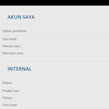
AKUN SAYA
Daftar pembelian
Slip kredit
Alamat saya
Informasi akun
INTERNAL
Diskon
Produk baru
Terlaris
Toko kami