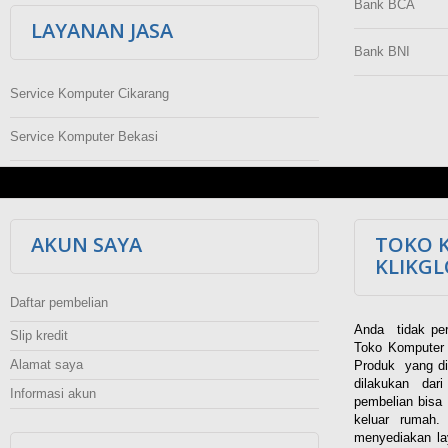
Bank BCA
LAYANAN JASA
Bank BNI
Service Komputer Cikarang
Service Komputer Bekasi
AKUN SAYA
TOKO 
KLIKG
Daftar pembelian
Anda tidak per
Slip kredit
Toko Komputer 
Alamat saya
Produk yang di
dilakukan dar
Informasi akun
pembelian bisa 
keluar rumah
menyediakan la