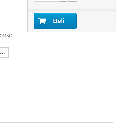
Beli
 COMBO
est