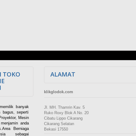
I TOKO
ALAMAT
NE
M
klikglodok.com
memilik banyak
Jl. MH. Thamrin Kav. 5
 bagus, seperti
Ruko Roxy Blok A No. 20
Proyektor, Mesin
Cibatu Lippo Cikarang
i menjamin anda
Cikarang Selatan
.Area Berniaga
Bekasi 17550
ia sebagai