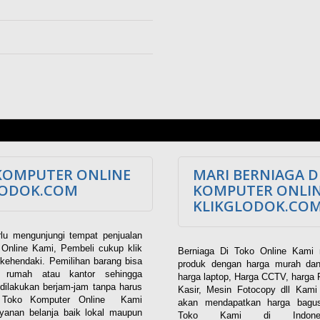
KOMPUTER ONLINE
MARI BERNIAGA D
LODOK.COM
KOMPUTER ONLI
KLIKGLODOK.CO
lu mengunjungi tempat penjualan
Online Kami, Pembeli cukup klik
Berniaga Di Toko Online Kami 
kehendaki. Pemilihan barang bisa
produk dengan harga murah dan
i rumah atau kantor sehingga
harga laptop, Harga CCTV, harga 
dilakukan berjam-jam tanpa harus
Kasir, Mesin Fotocopy dll Kam
. Toko Komputer Online Kami
akan mendapatkan harga bagus
yanan belanja baik lokal maupun
Toko Kami di Indones