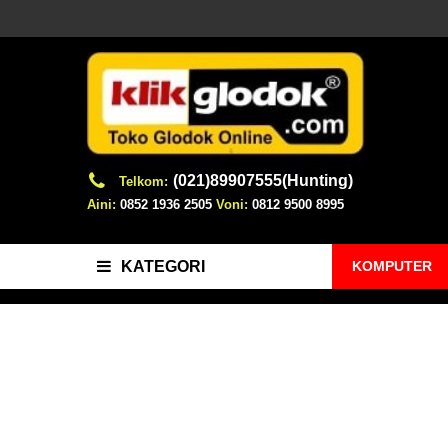
(021)89907555(Hunting)
Telkom:
Aini:
0852 1936 2505
Voni:
0812 9500 8995
KOMPUTER
KATEGORI