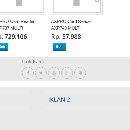
PRO Card Reader
AXPRO Card Reader
AXPRO Ca
P737 MULTI
AXP749 MULTI
AXP752 AL
‎. 729.106
Rp‎. 57.988
Rp‎. 72
eli
Beli
Beli
Ikuti Kami
IKLAN 2