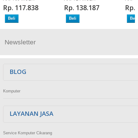
Rp‎. 117.838
Rp‎. 138.187
Rp‎.
Beli
Beli
Beli
Newsletter
Ikuti Kami
BLOG
Komputer
LAYANAN JASA
Service Komputer Cikarang