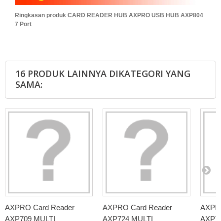
Ringkasan produk CARD READER HUB AXPRO USB HUB AXP804
7 Port
16 PRODUK LAINNYA DIKATEGORI YANG
SAMA:
AXPRO Card Reader
AXPRO Card Reader
AXPRO
AXP709 MULTI
AXP724 MULTI
AXP72