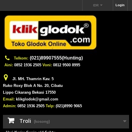
Login
IDR
(021)89907555(Hunting)
Telkom:
Aini:
0852 1936 2505
Voni:
0812 9500 8995
Jl. MH. Thamrin Kav. 5
Ruko Roxy Blok A No. 20, Cibatu
Lippo Cikarang Bekasi 17550
Email:
klikglodok@gmail.com
Admin:
0852 1936 2505
Telp:
(021)8990 9065
Troli
(kosong)