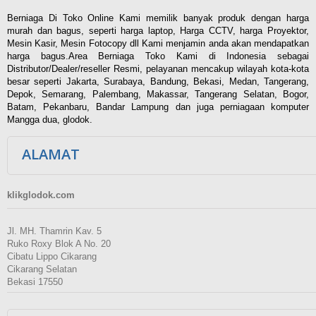
Berniaga Di Toko Online Kami memilik banyak produk dengan harga
murah dan bagus, seperti harga laptop, Harga CCTV, harga Proyektor,
Mesin Kasir, Mesin Fotocopy dll Kami menjamin anda akan mendapatkan
harga bagus.Area Berniaga Toko Kami di Indonesia sebagai
Distributor/Dealer/reseller Resmi, pelayanan mencakup wilayah kota-kota
besar seperti Jakarta, Surabaya, Bandung, Bekasi, Medan, Tangerang,
Depok, Semarang, Palembang, Makassar, Tangerang Selatan, Bogor,
Batam, Pekanbaru, Bandar Lampung dan juga perniagaan komputer
Mangga dua, glodok.
ALAMAT
klikglodok.com
Jl. MH. Thamrin Kav. 5
Ruko Roxy Blok A No. 20
Cibatu Lippo Cikarang
Cikarang Selatan
Bekasi 17550