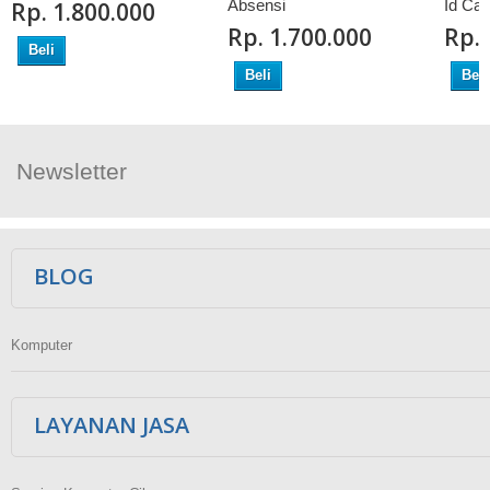
Absensi
Id Car
Rp‎. 1.800.000
Rp‎. 1.700.000
Rp‎.
Beli
Beli
Beli
Newsletter
Ikuti Kami
BLOG
Komputer
LAYANAN JASA