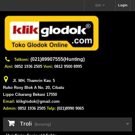
Login
IDR
(021)89907555(Hunting)
Telkom:
Aini:
0852 1936 2505
Voni:
0812 9500 8995
Jl. MH. Thamrin Kav. 5
Ruko Roxy Blok A No. 20, Cibatu
Lippo Cikarang Bekasi 17550
Email:
klikglodok@gmail.com
Admin:
0852 1936 2505
Telp:
(021)8990 9065
Troli
(kosong)