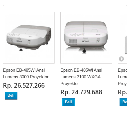
Epson EB-485Wi Ansi
Epson EB-485Wi Ansi
Epson
Lumens 3000 Proyektor
Lumens 3100 WXGA
Lumen
Proyektor
Proye
Rp‎. 26.527.266
Rp‎. 24.729.688
Rp‎.
Beli
Beli
Beli