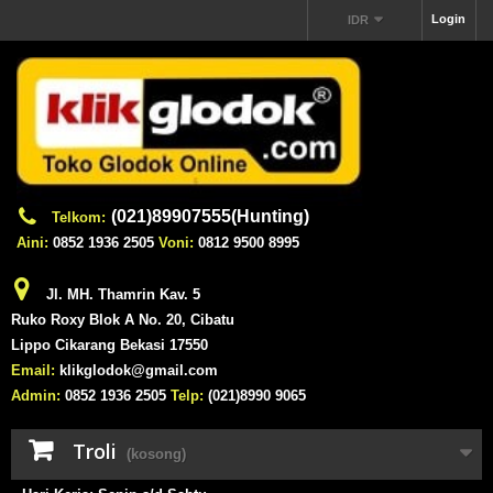
Login
IDR
(021)89907555(Hunting)
Telkom:
Aini:
0852 1936 2505
Voni:
0812 9500 8995
Jl. MH. Thamrin Kav. 5
Ruko Roxy Blok A No. 20, Cibatu
Lippo Cikarang Bekasi 17550
Email:
klikglodok@gmail.com
Admin:
0852 1936 2505
Telp:
(021)8990 9065
Troli
(kosong)