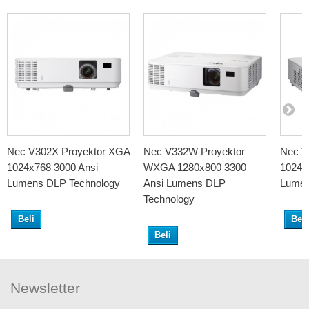
Nec V302X Proyektor XGA
Nec V332W Proyektor
Nec V
1024x768 3000 Ansi
WXGA 1280x800 3300
1024x
Lumens DLP Technology
Ansi Lumens DLP
Lumen
Technology
Beli
Beli
Beli
Newsletter