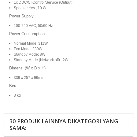
1x DDC/CI Control/Service (Output)
Speaker Yes , 10 W
Power Supply
100-240 VAC, 50/60 Hz
Power Consumption
Normal Mode: 311W
Eco Mode: 239W
Standby Mode: 8W
Standby Mode (Network off): .2W
Dimensi (W x D x H)
339 x 257 x 99mm
Berat
3 kg
30 PRODUK LAINNYA DIKATEGORI YANG
SAMA: