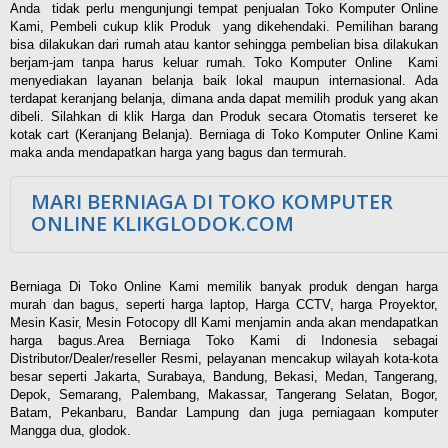
Anda tidak perlu mengunjungi tempat penjualan Toko Komputer Online
Kami, Pembeli cukup klik Produk yang dikehendaki. Pemilihan barang
bisa dilakukan dari rumah atau kantor sehingga pembelian bisa dilakukan
berjam-jam tanpa harus keluar rumah. Toko Komputer Online Kami
menyediakan layanan belanja baik lokal maupun internasional. Ada
terdapat keranjang belanja, dimana anda dapat memilih produk yang akan
dibeli. Silahkan di klik Harga dan Produk secara Otomatis terseret ke
kotak cart (Keranjang Belanja). Berniaga di Toko Komputer Online Kami
maka anda mendapatkan harga yang bagus dan termurah.
MARI BERNIAGA DI TOKO KOMPUTER
ONLINE KLIKGLODOK.COM
Berniaga Di Toko Online Kami memilik banyak produk dengan harga
murah dan bagus, seperti harga laptop, Harga CCTV, harga Proyektor,
Mesin Kasir, Mesin Fotocopy dll Kami menjamin anda akan mendapatkan
harga bagus.Area Berniaga Toko Kami di Indonesia sebagai
Distributor/Dealer/reseller Resmi, pelayanan mencakup wilayah kota-kota
besar seperti Jakarta, Surabaya, Bandung, Bekasi, Medan, Tangerang,
Depok, Semarang, Palembang, Makassar, Tangerang Selatan, Bogor,
Batam, Pekanbaru, Bandar Lampung dan juga perniagaan komputer
Mangga dua, glodok.