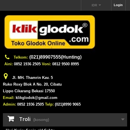
Login
IDR
(021)89907555(Hunting)
Telkom:
Aini:
0852 1936 2505
Voni:
0812 9500 8995
Jl. MH. Thamrin Kav. 5
Ruko Roxy Blok A No. 20, Cibatu
Lippo Cikarang Bekasi 17550
Email:
klikglodok@gmail.com
Admin:
0852 1936 2505
Telp:
(021)8990 9065
Troli
(kosong)