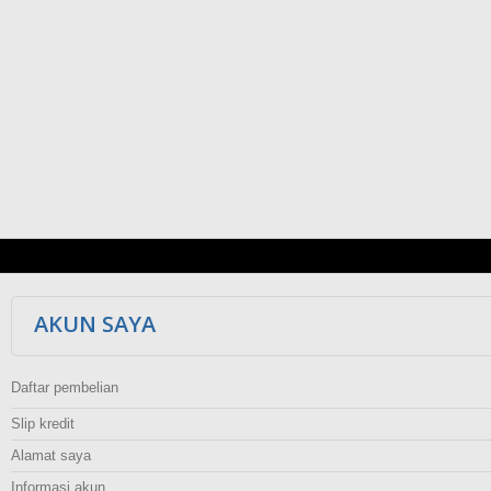
AKUN SAYA
Daftar pembelian
Slip kredit
Alamat saya
Informasi akun