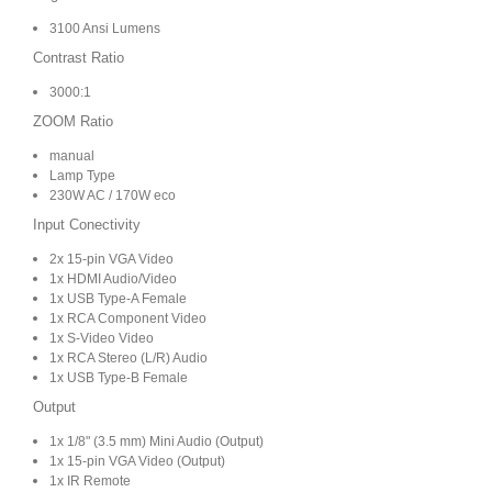
3100 Ansi Lumens
Contrast Ratio
3000:1
ZOOM Ratio
manual
Lamp Type
230W AC / 170W eco
Input Conectivity
2x 15-pin VGA Video
1x HDMI Audio/Video
1x USB Type-A Female
1x RCA Component Video
1x S-Video Video
1x RCA Stereo (L/R) Audio
1x USB Type-B Female
Output
1x 1/8" (3.5 mm) Mini Audio (Output)
1x 15-pin VGA Video (Output)
1x IR Remote