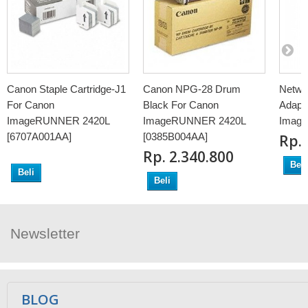
Canon Staple Cartridge-J1
Canon NPG-28 Drum
Netwo
For Canon
Black For Canon
Adapt
ImageRUNNER 2420L
ImageRUNNER 2420L
Imag
[6707A001AA]
[0385B004AA]
Rp‎.
Rp‎. 2.340.800
Beli
Beli
Beli
Newsletter
Ikuti Kami
BLOG