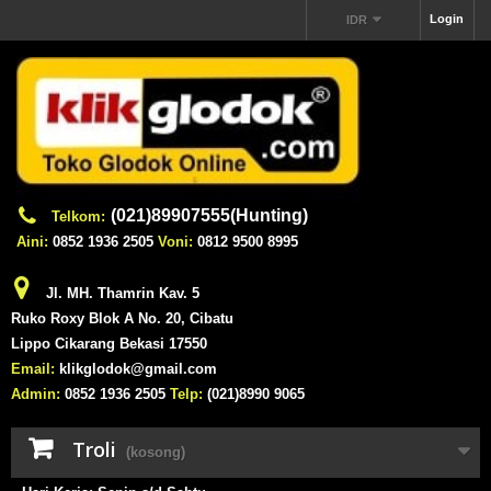
Login
IDR
(021)89907555(Hunting)
Telkom:
Aini:
0852 1936 2505
Voni:
0812 9500 8995
Jl. MH. Thamrin Kav. 5
Ruko Roxy Blok A No. 20, Cibatu
Lippo Cikarang Bekasi 17550
Email:
klikglodok@gmail.com
Admin:
0852 1936 2505
Telp:
(021)8990 9065
Troli
(kosong)