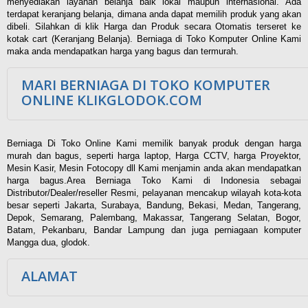
menyediakan layanan belanja baik lokal maupun internasional. Ada
terdapat keranjang belanja, dimana anda dapat memilih produk yang akan
dibeli. Silahkan di klik Harga dan Produk secara Otomatis terseret ke
kotak cart (Keranjang Belanja). Berniaga di Toko Komputer Online Kami
maka anda mendapatkan harga yang bagus dan termurah.
MARI BERNIAGA DI TOKO KOMPUTER
ONLINE KLIKGLODOK.COM
Berniaga Di Toko Online Kami memilik banyak produk dengan harga
murah dan bagus, seperti harga laptop, Harga CCTV, harga Proyektor,
Mesin Kasir, Mesin Fotocopy dll Kami menjamin anda akan mendapatkan
harga bagus.Area Berniaga Toko Kami di Indonesia sebagai
Distributor/Dealer/reseller Resmi, pelayanan mencakup wilayah kota-kota
besar seperti Jakarta, Surabaya, Bandung, Bekasi, Medan, Tangerang,
Depok, Semarang, Palembang, Makassar, Tangerang Selatan, Bogor,
Batam, Pekanbaru, Bandar Lampung dan juga perniagaan komputer
Mangga dua, glodok.
ALAMAT