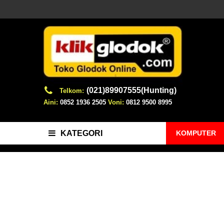
(021)89907555(Hunting)
Telkom:
Aini:
0852 1936 2505
Voni:
0812 9500 8995
KOMPUTER
KATEGORI