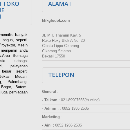
I TOKO
ALAMAT
NE
M
klikglodok.com
memilik banyak
Jl. MH. Thamrin Kav. 5
 bagus, seperti
Ruko Roxy Blok A No. 20
Proyektor, Mesin
Cibatu Lippo Cikarang
i menjamin anda
Cikarang Selatan
.Area Berniaga
Bekasi 17550
ia sebagai
esmi, pelayanan
besar seperti
TELEPON
Bekasi, Medan,
g, Palembang,
 Bogor, Batam,
General
:
juga perniagaan
- Telkom
:
021-89907555(Hunting)
- Admin :
:
0852 1936 2505
Marketing
:
- Aini :
0852 1936 2505