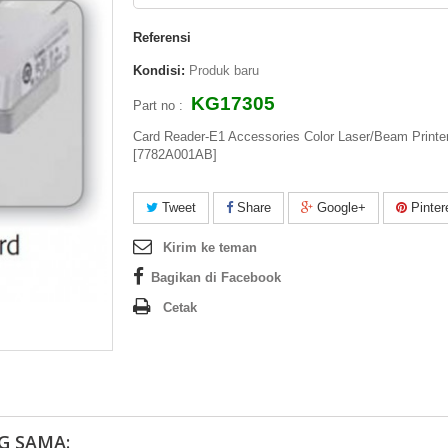
Referensi
Kondisi:
Produk baru
KG17305
Part no :
Card Reader-E1 Accessories Color Laser/Beam Printe
[7782A001AB]
Tweet
Share
Google+
Pinter
Kirim ke teman
Bagikan di Facebook
Cetak
G SAMA: