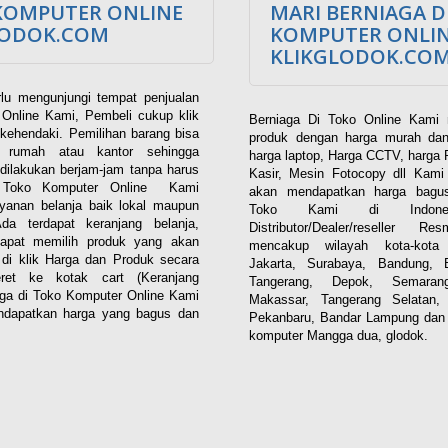
KOMPUTER ONLINE
MARI BERNIAGA D
LODOK.COM
KOMPUTER ONLI
KLIKGLODOK.CO
lu mengunjungi tempat penjualan
Online Kami, Pembeli cukup klik
Berniaga Di Toko Online Kami 
kehendaki. Pemilihan barang bisa
produk dengan harga murah dan
i rumah atau kantor sehingga
harga laptop, Harga CCTV, harga 
dilakukan berjam-jam tanpa harus
Kasir, Mesin Fotocopy dll Kam
. Toko Komputer Online Kami
akan mendapatkan harga bagus
yanan belanja baik lokal maupun
Toko Kami di Indones
 Ada terdapat keranjang belanja,
Distributor/Dealer/reseller R
apat memilih produk yang akan
mencakup wilayah kota-kota 
n di klik Harga dan Produk secara
Jakarta, Surabaya, Bandung, 
eret ke kotak cart (Keranjang
Tangerang, Depok, Semaran
aga di Toko Komputer Online Kami
Makassar, Tangerang Selatan,
dapatkan harga yang bagus dan
Pekanbaru, Bandar Lampung dan 
komputer Mangga dua, glodok.