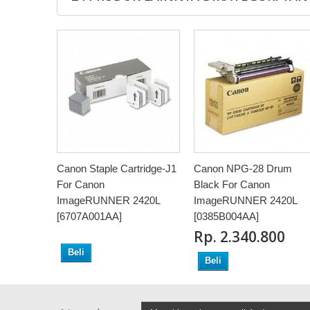
Canon Staple Cartridge-J1
Canon NPG-28 Drum
For Canon
Black For Canon
ImageRUNNER 2420L
ImageRUNNER 2420L
[6707A001AA]
[0385B004AA]
Rp‎. 2.340.800
Beli
Beli