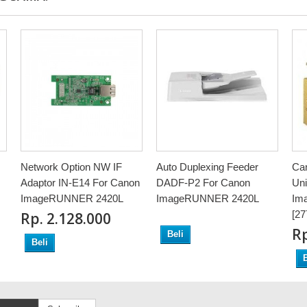
Network Option NW IF
Auto Duplexing Feeder
Ca
Adaptor IN-E14 For Canon
DADF-P2 For Canon
Uni
ImageRUNNER 2420L
ImageRUNNER 2420L
Im
[2
Rp‎. 2.128.000
Rp
Beli
Beli
B