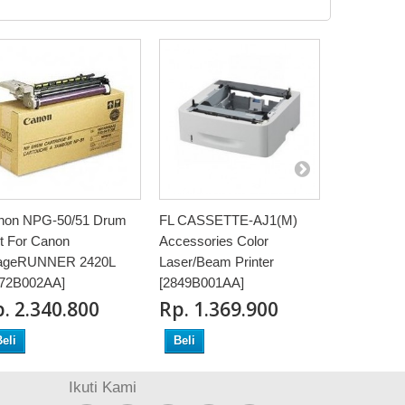
non NPG-50/51 Drum
FL CASSETTE-AJ1(M)
FL CASSET
t For Canon
Accessories Color
Accessorie
ageRUNNER 2420L
Laser/Beam Printer
Laser/Beam
772B002AA]
[2849B001AA]
[2851B001
‎. 2.340.800
Rp‎. 1.369.900
Rp‎. 1.
eli
Beli
Beli
Ikuti Kami