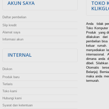
AKUN SAYA
TOKO 
KLIKG
Daftar pembelian
Anda tidak per
Slip kredit
Toko Komputer 
Alamat saya
Produk yang di
dilakukan dar
Informasi akun
pembelian bisa 
keluar rumah
menyediakan la
INTERNAL
internasional.
dimana anda d
dibeli. Silahka
Otomatis ters
Diskon
Belanja). Berni
maka anda men
Produk baru
termurah.
Terlaris
Toko kami
Hubungi kami
Syarat dan ketentuan