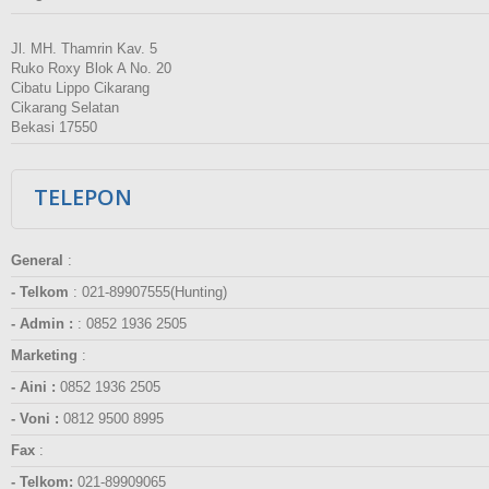
Jl. MH. Thamrin Kav. 5
Ruko Roxy Blok A No. 20
Cibatu Lippo Cikarang
Cikarang Selatan
Bekasi 17550
TELEPON
General
:
- Telkom
:
021-89907555(Hunting)
- Admin :
:
0852 1936 2505
Marketing
:
- Aini :
0852 1936 2505
- Voni :
0812 9500 8995
Fax
:
- Telkom:
021-89909065