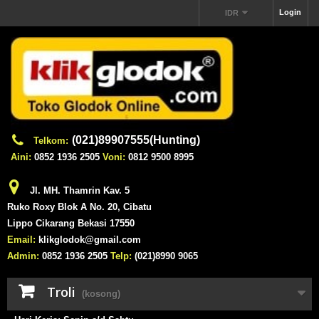
Login
IDR
(021)89907555(Hunting)
Telkom:
Aini:
0852 1936 2505
Voni:
0812 9500 8995
Jl. MH. Thamrin Kav. 5
Ruko Roxy Blok A No. 20, Cibatu
Lippo Cikarang Bekasi 17550
Email:
klikglodok@gmail.com
Admin:
0852 1936 2505
Telp:
(021)8990 9065
Troli
(kosong)