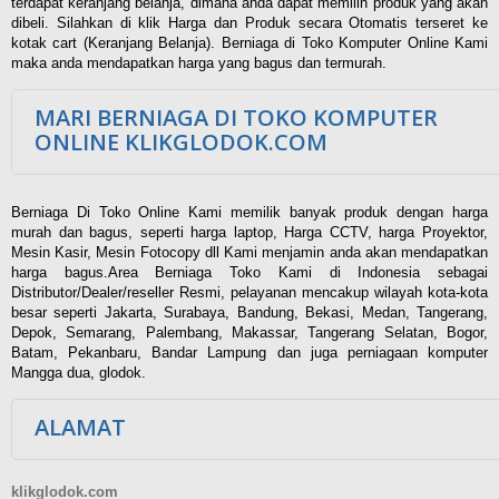
terdapat keranjang belanja, dimana anda dapat memilih produk yang akan
dibeli. Silahkan di klik Harga dan Produk secara Otomatis terseret ke
kotak cart (Keranjang Belanja). Berniaga di Toko Komputer Online Kami
maka anda mendapatkan harga yang bagus dan termurah.
MARI BERNIAGA DI TOKO KOMPUTER
ONLINE KLIKGLODOK.COM
Berniaga Di Toko Online Kami memilik banyak produk dengan harga
murah dan bagus, seperti harga laptop, Harga CCTV, harga Proyektor,
Mesin Kasir, Mesin Fotocopy dll Kami menjamin anda akan mendapatkan
harga bagus.Area Berniaga Toko Kami di Indonesia sebagai
Distributor/Dealer/reseller Resmi, pelayanan mencakup wilayah kota-kota
besar seperti Jakarta, Surabaya, Bandung, Bekasi, Medan, Tangerang,
Depok, Semarang, Palembang, Makassar, Tangerang Selatan, Bogor,
Batam, Pekanbaru, Bandar Lampung dan juga perniagaan komputer
Mangga dua, glodok.
ALAMAT
klikglodok.com