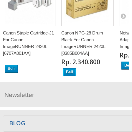
Canon Staple Cartridge-J1
Canon NPG-28 Drum
Netwo
For Canon
Black For Canon
Adapt
ImageRUNNER 2420L
ImageRUNNER 2420L
Imag
[6707A001AA]
[0385B004AA]
Rp‎.
Rp‎. 2.340.800
Beli
Beli
Beli
Newsletter
Ikuti Kami
BLOG