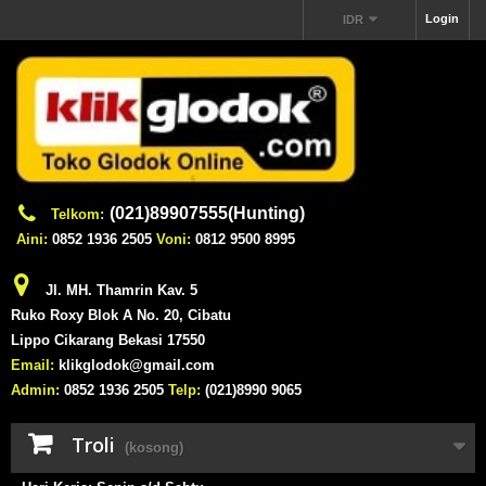
Login
IDR
(021)89907555(Hunting)
Telkom:
Aini:
0852 1936 2505
Voni:
0812 9500 8995
Jl. MH. Thamrin Kav. 5
Ruko Roxy Blok A No. 20, Cibatu
Lippo Cikarang Bekasi 17550
Email:
klikglodok@gmail.com
Admin:
0852 1936 2505
Telp:
(021)8990 9065
Troli
(kosong)