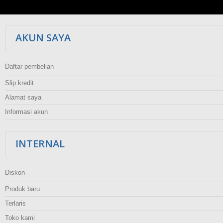
AKUN SAYA
Daftar pembelian
Slip kredit
Alamat saya
Informasi akun
INTERNAL
Diskon
Produk baru
Terlaris
Toko kami