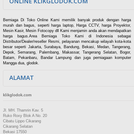
ONLINE KLIKGLODOK.COM
Berniaga Di Toko Online Kami memilik banyak produk dengan harga
murah dan bagus, seperti harga laptop, Harga CCTV, harga Proyektor,
Mesin Kasir, Mesin Fotocopy dll Kami menjamin anda akan mendapatkan
harga bagus.Area Berniaga Toko Kami di Indonesia sebagai
Distributor/Dealer/reseller Resmi, pelayanan mencakup wilayah kota-kota
besar seperti Jakarta, Surabaya, Bandung, Bekasi, Medan, Tangerang,
Depok, Semarang, Palembang, Makassar, Tangerang Selatan, Bogor,
Batam, Pekanbaru, Bandar Lampung dan juga perniagaan komputer
Mangga dua, glodok.
ALAMAT
klikglodok.com
Jl. MH. Thamrin Kav. 5
Ruko Roxy Blok A No. 20
Cibatu Lippo Cikarang
Cikarang Selatan
Bekasi 17550