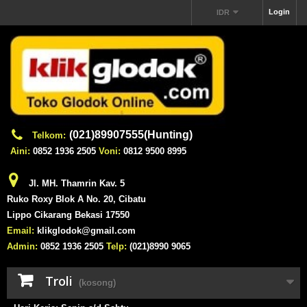
Login
IDR
(021)89907555(Hunting)
Telkom:
Aini:
0852 1936 2505
Voni:
0812 9500 8995
Jl. MH. Thamrin Kav. 5
Ruko Roxy Blok A No. 20, Cibatu
Lippo Cikarang Bekasi 17550
Email:
klikglodok@gmail.com
Admin:
0852 1936 2505
Telp:
(021)8990 9065
Troli
(kosong)