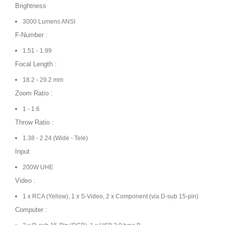
Brightness
3000 Lumens ANSI
F-Number :
1.51 - 1.99
Focal Length :
18.2 - 29.2 mm
Zoom Ratio :
1 - 1.6
Throw Ratio :
1.38 - 2.24 (Wide - Tele)
Input
200W UHE
Video :
1 x RCA (Yellow), 1 x S-Video, 2 x Component (via D-sub 15-pin)
Computer :