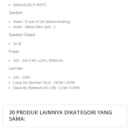
Optional (ELP-AP07)
Speaker
Video : D-sub 15 pin (black molding)
Audio : Stereo Mini Jack : 1
Speaker Output :
16 W
Power
100 - 240 V AC ±10%, 50/60 Hz
Lain-lain
220 - 240V
Lamp On (Normal / Eco) : 287W / 215W
Stand By (Network On / Off) : 3.1W / 0.29W
30 PRODUK LAINNYA DIKATEGORI YANG
SAMA: