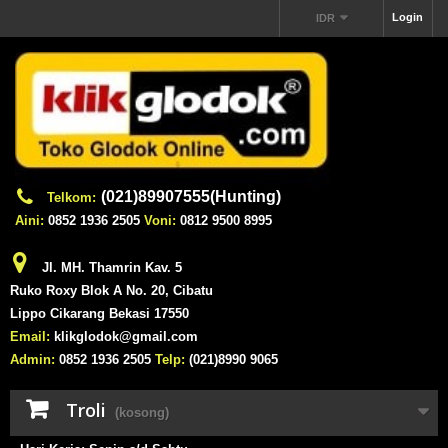
Login
IDR
(021)89907555(Hunting)
Telkom:
Aini:
0852 1936 2505
Voni:
0812 9500 8995
Jl. MH. Thamrin Kav. 5
Ruko Roxy Blok A No. 20, Cibatu
Lippo Cikarang Bekasi 17550
Email:
klikglodok@gmail.com
Admin:
0852 1936 2505
Telp:
(021)8990 9065
Troli
(kosong)