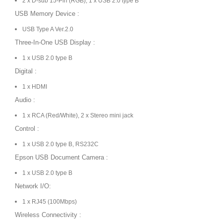
2 x D-sub 15-Pin (RGB), 1 x USB 2.0 type B
USB Memory Device :
USB Type A Ver.2.0
Three-In-One USB Display :
1 x USB 2.0 type B
Digital :
1 x HDMI
Audio :
1 x RCA (Red/White), 2 x Stereo mini jack
Control :
1 x USB 2.0 type B, RS232C
Epson USB Document Camera :
1 x USB 2.0 type B
Network I/O:
1 x RJ45 (100Mbps)
Wireless Connectivity :