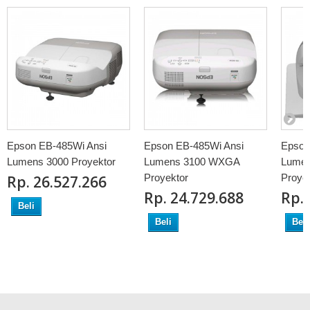
Epson EB-485Wi Ansi
Epson EB-485Wi Ansi
Epson
Lumens 3000 Proyektor
Lumens 3100 WXGA
Lumen
Proyektor
Proye
Rp‎. 26.527.266
Rp‎. 24.729.688
Rp‎.
Beli
Beli
Beli