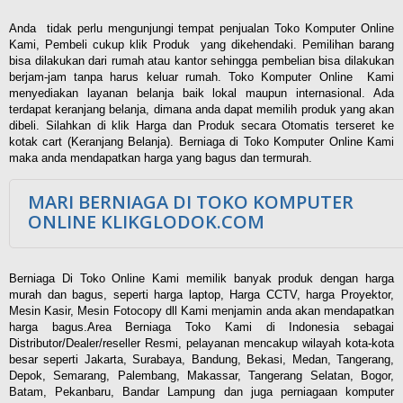
Anda tidak perlu mengunjungi tempat penjualan Toko Komputer Online
Kami, Pembeli cukup klik Produk yang dikehendaki. Pemilihan barang
bisa dilakukan dari rumah atau kantor sehingga pembelian bisa dilakukan
berjam-jam tanpa harus keluar rumah. Toko Komputer Online Kami
menyediakan layanan belanja baik lokal maupun internasional. Ada
terdapat keranjang belanja, dimana anda dapat memilih produk yang akan
dibeli. Silahkan di klik Harga dan Produk secara Otomatis terseret ke
kotak cart (Keranjang Belanja). Berniaga di Toko Komputer Online Kami
maka anda mendapatkan harga yang bagus dan termurah.
MARI BERNIAGA DI TOKO KOMPUTER
ONLINE KLIKGLODOK.COM
Berniaga Di Toko Online Kami memilik banyak produk dengan harga
murah dan bagus, seperti harga laptop, Harga CCTV, harga Proyektor,
Mesin Kasir, Mesin Fotocopy dll Kami menjamin anda akan mendapatkan
harga bagus.Area Berniaga Toko Kami di Indonesia sebagai
Distributor/Dealer/reseller Resmi, pelayanan mencakup wilayah kota-kota
besar seperti Jakarta, Surabaya, Bandung, Bekasi, Medan, Tangerang,
Depok, Semarang, Palembang, Makassar, Tangerang Selatan, Bogor,
Batam, Pekanbaru, Bandar Lampung dan juga perniagaan komputer