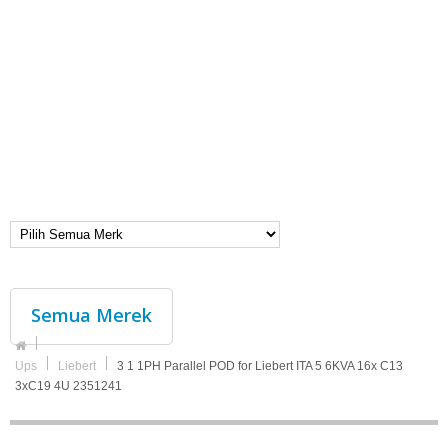
Semua Merek
Ups
Liebert
3 1 1PH Parallel POD for Liebert ITA 5 6KVA 16x C13
3xC19 4U 2351241