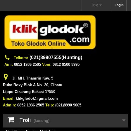
Login
IDR
(021)89907555(Hunting)
Telkom:
Aini:
0852 1936 2505
Voni:
0812 9500 8995
Jl. MH. Thamrin Kav. 5
Ruko Roxy Blok A No. 20, Cibatu
Lippo Cikarang Bekasi 17550
Email:
klikglodok@gmail.com
Admin:
0852 1936 2505
Telp:
(021)8990 9065
Troli
(kosong)