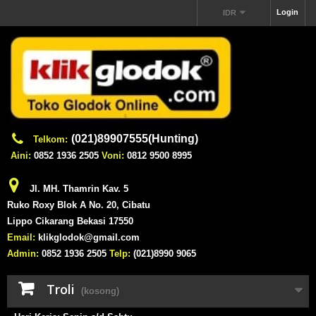
Login
IDR
(021)89907555(Hunting)
Telkom:
Aini:
0852 1936 2505
Voni:
0812 9500 8995
Jl. MH. Thamrin Kav. 5
Ruko Roxy Blok A No. 20, Cibatu
Lippo Cikarang Bekasi 17550
Email:
klikglodok@gmail.com
Admin:
0852 1936 2505
Telp:
(021)8990 9065
Troli
(kosong)