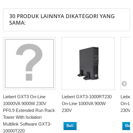
30 PRODUK LAINNYA DIKATEGORI YANG
SAMA:
Liebert GXT3 On-Line
Liebert GXT3-1000RT230
Liebe
10000VA 9000W 230V
On-Line 1000VA 900W
On-Li
PF0.9 Extended Run Rack
230V
230V
Tower With Isolation
Multilink Software GXT3-
Beli
Beli
10000T220