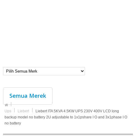
Semua Merek
Ups
Liebert
Liebert ITA 5KVA 4.5KW UPS 230V 400V LCD long
backup model no battery 2U adjustable to 1x1pshare I O and 3x1phase I O
no battery