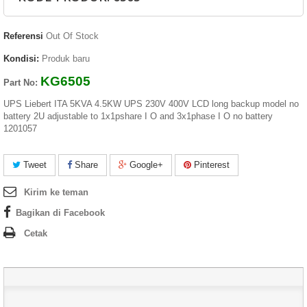
Referensi
Out Of Stock
Kondisi:
Produk baru
KG6505
Part No:
UPS Liebert ITA 5KVA 4.5KW UPS 230V 400V LCD long backup model no
battery 2U adjustable to 1x1pshare I O and 3x1phase I O no battery
1201057
Tweet
Share
Google+
Pinterest
Kirim ke teman
Bagikan di Facebook
Cetak