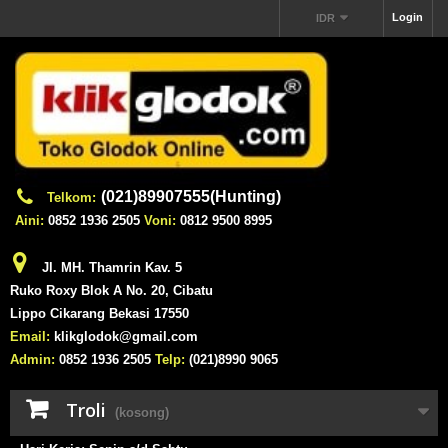
Login
IDR
(021)89907555(Hunting)
Telkom:
Aini:
0852 1936 2505
Voni:
0812 9500 8995
Jl. MH. Thamrin Kav. 5
Ruko Roxy Blok A No. 20, Cibatu
Lippo Cikarang Bekasi 17550
Email:
klikglodok@gmail.com
Admin:
0852 1936 2505
Telp:
(021)8990 9065
Troli
(kosong)