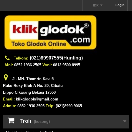
Login
IDR
(021)89907555(Hunting)
Telkom:
Aini:
0852 1936 2505
Voni:
0812 9500 8995
Jl. MH. Thamrin Kav. 5
Ruko Roxy Blok A No. 20, Cibatu
Lippo Cikarang Bekasi 17550
Email:
klikglodok@gmail.com
Admin:
0852 1936 2505
Telp:
(021)8990 9065
Troli
(kosong)