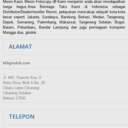
Mesin Kasir, Mesin Fotocopy dll Kami menjamin anda akan mendapatkan
harga bagus.Area Berniaga Toko Kami di Indonesia sebagai
Distributor/Dealer/reseller Resmi, pelayanan mencakup wilayah kota-kota
besar seperti Jakarta, Surabaya, Bandung, Bekasi, Medan, Tangerang,
Depok, Semarang, Palembang, Makassar, Tangerang Selatan, Bogor,
Batam, Pekanbaru, Bandar Lampung dan juga perniagaan komputer
Mangga dua, glodok.
ALAMAT
klikglodok.com
Jl. MH. Thamrin Kav. 5
Ruko Roxy Blok A No. 20
Cibatu Lippo Cikarang
Cikarang Selatan
Bekasi 17550
TELEPON