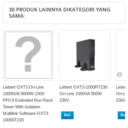
30 PRODUK LAINNYA DIKATEGORI YANG
SAMA:
Liebert GXT3 On-Line
Liebert GXT3-1000RT230
Liebe
10000VA 9000W 230V
On-Line 1000VA 900W
On-Li
PF0.9 Extended Run Rack
230V
230V
Tower With Isolation
Multilink Software GXT3-
Beli
Beli
10000T220