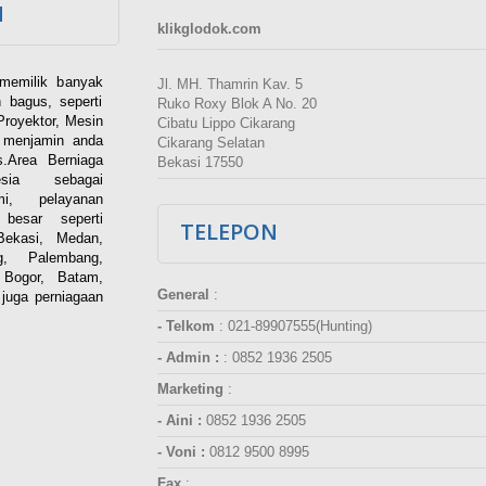
M
klikglodok.com
memilik banyak
Jl. MH. Thamrin Kav. 5
 bagus, seperti
Ruko Roxy Blok A No. 20
Proyektor, Mesin
Cibatu Lippo Cikarang
i menjamin anda
Cikarang Selatan
.Area Berniaga
Bekasi 17550
ia sebagai
esmi, pelayanan
besar seperti
TELEPON
Bekasi, Medan,
g, Palembang,
 Bogor, Batam,
General
:
juga perniagaan
- Telkom
:
021-89907555(Hunting)
- Admin :
:
0852 1936 2505
Marketing
:
- Aini :
0852 1936 2505
- Voni :
0812 9500 8995
Fax
: