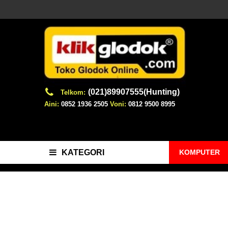
(021)89907555(Hunting)
Telkom:
Aini:
0852 1936 2505
Voni:
0812 9500 8995
KOMPUTER
KATEGORI