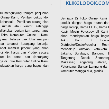
KLIKGLODOK.CO
lu mengunjungi tempat penjualan
Online Kami, Pembeli cukup klik
Berniaga Di Toko Online Kami 
kehendaki. Pemilihan barang bisa
produk dengan harga murah dan
i rumah atau kantor sehingga
harga laptop, Harga CCTV, harga 
dilakukan berjam-jam tanpa harus
Kasir, Mesin Fotocopy dll Kam
. Toko Komputer Online Kami
akan mendapatkan harga bagus
yanan belanja baik lokal maupun
Toko Kami di Indones
 Ada terdapat keranjang belanja,
Distributor/Dealer/reseller R
apat memilih produk yang akan
mencakup wilayah kota-kota 
n di klik Harga dan Produk secara
Jakarta, Surabaya, Bandung, 
eret ke kotak cart (Keranjang
Tangerang, Depok, Semaran
aga di Toko Komputer Online Kami
Makassar, Tangerang Selatan,
dapatkan harga yang bagus dan
Pekanbaru, Bandar Lampung dan 
komputer Mangga dua, glodok.