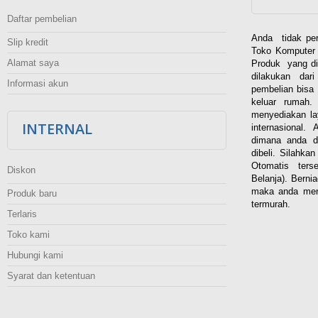
Daftar pembelian
Anda tidak per
Slip kredit
Toko Komputer 
Alamat saya
Produk yang di
dilakukan dar
Informasi akun
pembelian bisa 
keluar rumah
menyediakan la
INTERNAL
internasional.
dimana anda d
dibeli. Silahka
Otomatis ters
Diskon
Belanja). Berni
maka anda men
Produk baru
termurah.
Terlaris
Toko kami
Hubungi kami
Syarat dan ketentuan