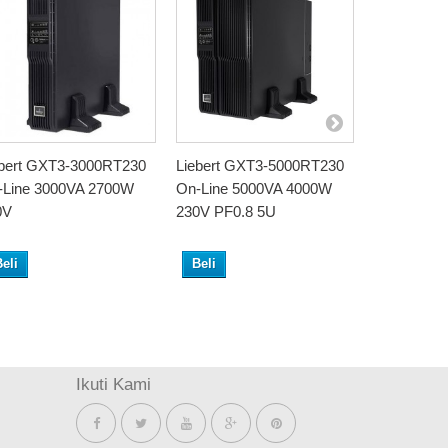
ebert GXT3-3000RT230
Liebert GXT3-5000RT230
Liebert G
-Line 3000VA 2700W
On-Line 5000VA 4000W
On-Line 6
0V
230V PF0.8 5U
230V
eli
Beli
Beli
Ikuti Kami