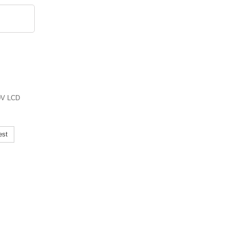
0V LCD
est