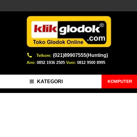
(021)89907555(Hunting)
Telkom:
Aini:
0852 1936 2505
Voni:
0812 9500 8995
KOMPUTER
KATEGORI