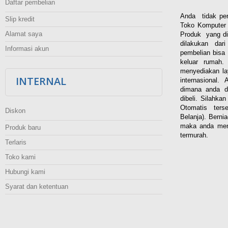
Daftar pembelian
Anda tidak per
Slip kredit
Toko Komputer 
Alamat saya
Produk yang di
dilakukan dar
Informasi akun
pembelian bisa 
keluar rumah
menyediakan la
INTERNAL
internasional.
dimana anda d
dibeli. Silahka
Otomatis ters
Diskon
Belanja). Berni
maka anda men
Produk baru
termurah.
Terlaris
Toko kami
Hubungi kami
Syarat dan ketentuan