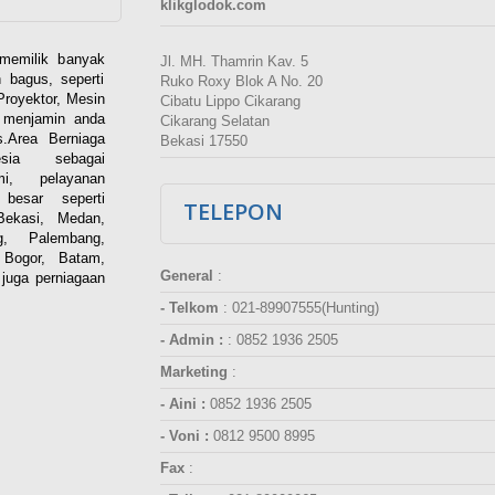
klikglodok.com
memilik banyak
Jl. MH. Thamrin Kav. 5
 bagus, seperti
Ruko Roxy Blok A No. 20
Proyektor, Mesin
Cibatu Lippo Cikarang
i menjamin anda
Cikarang Selatan
.Area Berniaga
Bekasi 17550
ia sebagai
esmi, pelayanan
besar seperti
TELEPON
Bekasi, Medan,
g, Palembang,
 Bogor, Batam,
General
:
juga perniagaan
- Telkom
:
021-89907555(Hunting)
- Admin :
:
0852 1936 2505
Marketing
:
- Aini :
0852 1936 2505
- Voni :
0812 9500 8995
Fax
: