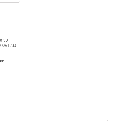
.8 5U
5000RT230
est