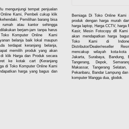
lu mengunjungi tempat penjualan
Online Kami, Pembeli cukup klik
Berniaga Di Toko Online Kami 
kehendaki. Pemilihan barang bisa
produk dengan harga murah dan
i rumah atau kantor sehingga
harga laptop, Harga CCTV, harga 
dilakukan berjam-jam tanpa harus
Kasir, Mesin Fotocopy dll Kam
. Toko Komputer Online Kami
akan mendapatkan harga bagus
yanan belanja baik lokal maupun
Toko Kami di Indones
 Ada terdapat keranjang belanja,
Distributor/Dealer/reseller R
apat memilih produk yang akan
mencakup wilayah kota-kota 
n di klik Harga dan Produk secara
Jakarta, Surabaya, Bandung, 
eret ke kotak cart (Keranjang
Tangerang, Depok, Semaran
aga di Toko Komputer Online Kami
Makassar, Tangerang Selatan,
dapatkan harga yang bagus dan
Pekanbaru, Bandar Lampung dan 
komputer Mangga dua, glodok.