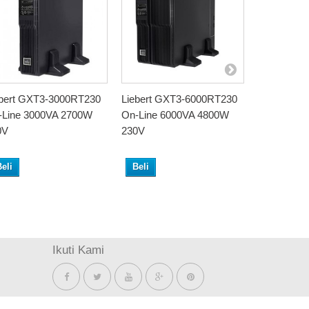
ebert GXT3-3000RT230
Liebert GXT3-6000RT230
Liebert GX
-Line 3000VA 2700W
On-Line 6000VA 4800W
1000VA 80
0V
230V
Long Backu
GXT1000L
eli
Beli
Beli
Ikuti Kami