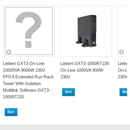
Liebert GXT3 On-Line
Liebert GXT3-1000RT230
Liebe
10000VA 9000W 230V
On-Line 1000VA 900W
On-Li
PF0.9 Extended Run Rack
230V
230V
Tower With Isolation
Multilink Software GXT3-
Beli
Beli
10000T220
Beli