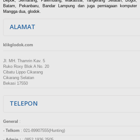
Depok, Semarang, Palembang, Makassar, Tangerang Selatan, Bogor,
Batam, Pekanbaru, Bandar Lampung dan juga perniagaan komputer
Mangga dua, glodok.
ALAMAT
klikglodok.com
Jl. MH. Thamrin Kav. 5
Ruko Roxy Blok A No. 20
Cibatu Lippo Cikarang
Cikarang Selatan
Bekasi 17550
TELEPON
General
:
- Telkom
:
021-89907555(Hunting)
- Admin :
:
0852 1936 2505