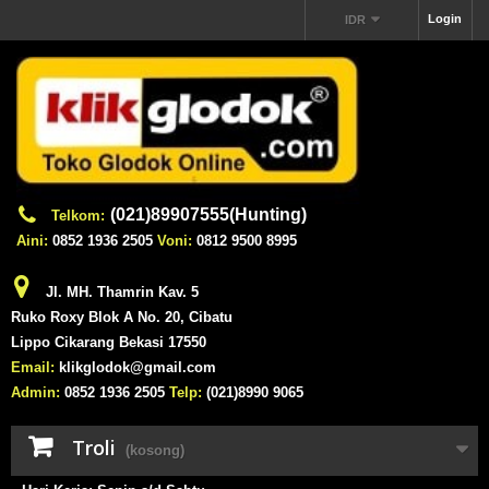
Login
IDR
(021)89907555(Hunting)
Telkom:
Aini:
0852 1936 2505
Voni:
0812 9500 8995
Jl. MH. Thamrin Kav. 5
Ruko Roxy Blok A No. 20, Cibatu
Lippo Cikarang Bekasi 17550
Email:
klikglodok@gmail.com
Admin:
0852 1936 2505
Telp:
(021)8990 9065
Troli
(kosong)