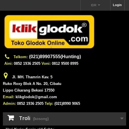
Login
IDR
(021)89907555(Hunting)
Telkom:
Aini:
0852 1936 2505
Voni:
0812 9500 8995
Jl. MH. Thamrin Kav. 5
Ruko Roxy Blok A No. 20, Cibatu
Lippo Cikarang Bekasi 17550
Email:
klikglodok@gmail.com
Admin:
0852 1936 2505
Telp:
(021)8990 9065
Troli
(kosong)