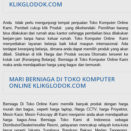
KLIKGLODOK.COM
Anda tidak perlu mengunjungi tempat penjualan Toko Komputer Online
Kami, Pembeli cukup klik Produk yang dikehendaki. Pemilihan barang
bisa dilakukan dari rumah atau kantor sehingga pembelian bisa dilakukan
berjam-jam tanpa harus keluar rumah. Toko Komputer Online Kami
menyediakan layanan belanja baik lokal maupun internasional. Ada
terdapat keranjang belanja, dimana anda dapat memilih produk yang akan
dibeli. Silahkan di klik Harga dan Produk secara Otomatis terseret ke
kotak cart (Keranjang Belanja). Berniaga di Toko Komputer Online Kami
maka anda mendapatkan harga yang bagus dan termurah.
MARI BERNIAGA DI TOKO KOMPUTER
ONLINE KLIKGLODOK.COM
Berniaga Di Toko Online Kami memilik banyak produk dengan harga
murah dan bagus, seperti harga laptop, Harga CCTV, harga Proyektor,
Mesin Kasir, Mesin Fotocopy dll Kami menjamin anda akan mendapatkan
harga bagus.Area Berniaga Toko Kami di Indonesia sebagai
Distributor/Dealer/reseller Resmi, pelayanan mencakup wilayah kota-kota
besar seperti Jakarta, Surabaya, Bandung, Bekasi, Medan, Tangerang,