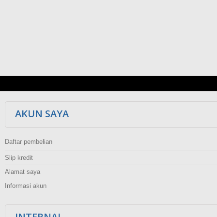
AKUN SAYA
Daftar pembelian
Slip kredit
Alamat saya
Informasi akun
INTERNAL