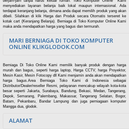
berjam-jam tanpa harus keluar rumah. Toko Komputer Online Kami
menyediakan layanan belanja baik lokal maupun internasional. Ada
terdapat keranjang belanja, dimana anda dapat memilih produk yang akan
dibeli. Silahkan di klik Harga dan Produk secara Otomatis terseret ke
kotak cart (Keranjang Belanja). Berniaga di Toko Komputer Online Kami
maka anda mendapatkan harga yang bagus dan termurah.
MARI BERNIAGA DI TOKO KOMPUTER
ONLINE KLIKGLODOK.COM
Berniaga Di Toko Online Kami memilik banyak produk dengan harga
murah dan bagus, seperti harga laptop, Harga CCTV, harga Proyektor,
Mesin Kasir, Mesin Fotocopy dll Kami menjamin anda akan mendapatkan
harga bagus.Area Berniaga Toko Kami di Indonesia sebagai
Distributor/Dealer/reseller Resmi, pelayanan mencakup wilayah kota-kota
besar seperti Jakarta, Surabaya, Bandung, Bekasi, Medan, Tangerang,
Depok, Semarang, Palembang, Makassar, Tangerang Selatan, Bogor,
Batam, Pekanbaru, Bandar Lampung dan juga perniagaan komputer
Mangga dua, glodok.
ALAMAT