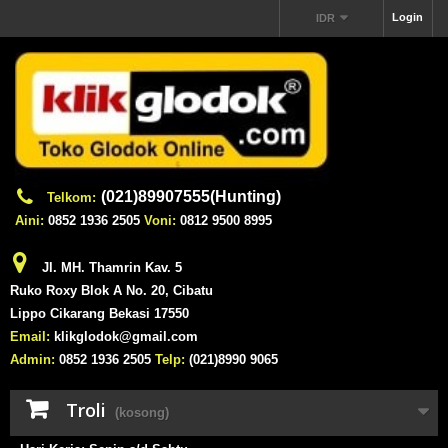
Login
IDR
(021)89907555(Hunting)
Telkom:
Aini:
0852 1936 2505
Voni:
0812 9500 8995
Jl. MH. Thamrin Kav. 5
Ruko Roxy Blok A No. 20, Cibatu
Lippo Cikarang Bekasi 17550
Email:
klikglodok@gmail.com
Admin:
0852 1936 2505
Telp:
(021)8990 9065
Troli
(kosong)