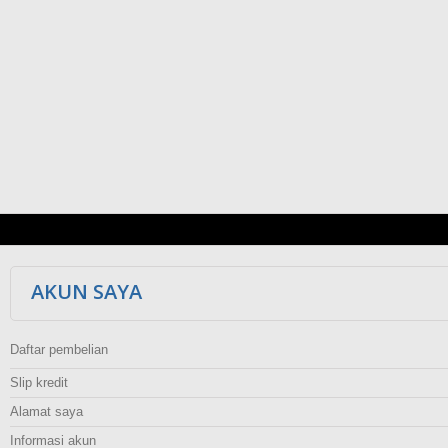
AKUN SAYA
Daftar pembelian
Slip kredit
Alamat saya
Informasi akun