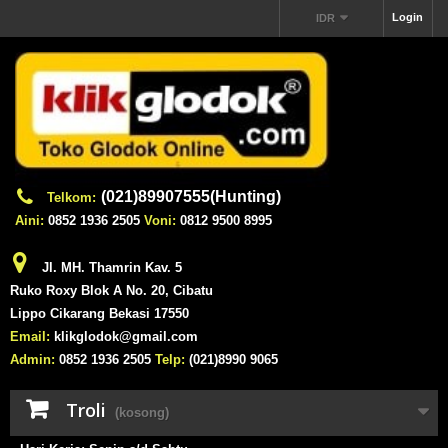
Login
IDR
(021)89907555(Hunting)
Telkom:
Aini:
0852 1936 2505
Voni:
0812 9500 8995
Jl. MH. Thamrin Kav. 5
Ruko Roxy Blok A No. 20, Cibatu
Lippo Cikarang Bekasi 17550
Email:
klikglodok@gmail.com
Admin:
0852 1936 2505
Telp:
(021)8990 9065
Troli
(kosong)