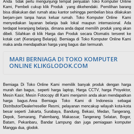
Anda tidak perlu mengunjungi tempat penjualan Toko Komputer Online
Kami, Pembeli cukup klik Produk yang dikehendaki. Pemilihan barang
bisa dilakukan dari rumah atau kantor sehingga pembelian bisa dilakukan
berjam-jam tanpa harus keluar rumah. Toko Komputer Online Kami
menyediakan layanan belanja baik lokal maupun internasional. Ada
terdapat keranjang belanja, dimana anda dapat memilih produk yang akan
dibeli. Silahkan di klik Harga dan Produk secara Otomatis terseret ke
kotak cart (Keranjang Belanja). Berniaga di Toko Komputer Online Kami
maka anda mendapatkan harga yang bagus dan termurah.
MARI BERNIAGA DI TOKO KOMPUTER
ONLINE KLIKGLODOK.COM
Berniaga Di Toko Online Kami memilik banyak produk dengan harga
murah dan bagus, seperti harga laptop, Harga CCTV, harga Proyektor,
Mesin Kasir, Mesin Fotocopy dll Kami menjamin anda akan mendapatkan
harga bagus.Area Berniaga Toko Kami di Indonesia sebagai
Distributor/Dealer/reseller Resmi, pelayanan mencakup wilayah kota-kota
besar seperti Jakarta, Surabaya, Bandung, Bekasi, Medan, Tangerang,
Depok, Semarang, Palembang, Makassar, Tangerang Selatan, Bogor,
Batam, Pekanbaru, Bandar Lampung dan juga perniagaan komputer
Mangga dua, glodok.