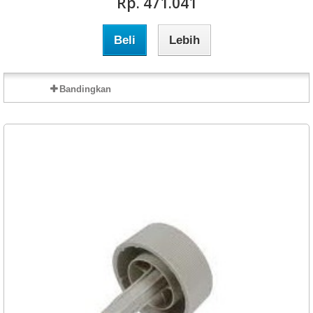
Rp‎. 471.041
Beli
Lebih
Bandingkan