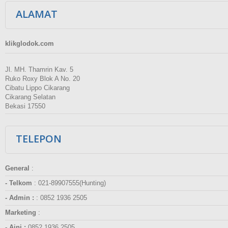
ALAMAT
klikglodok.com
Jl. MH. Thamrin Kav. 5
Ruko Roxy Blok A No. 20
Cibatu Lippo Cikarang
Cikarang Selatan
Bekasi 17550
TELEPON
General
:
- Telkom
:
021-89907555(Hunting)
- Admin :
:
0852 1936 2505
Marketing
:
- Aini :
0852 1936 2505