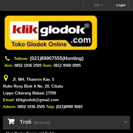
Login
IDR
(021)89907555(Hunting)
Telkom:
Aini:
0852 1936 2505
Voni:
0812 9500 8995
Jl. MH. Thamrin Kav. 5
Ruko Roxy Blok A No. 20, Cibatu
Lippo Cikarang Bekasi 17550
Email:
klikglodok@gmail.com
Admin:
0852 1936 2505
Telp:
(021)8990 9065
Troli
(kosong)