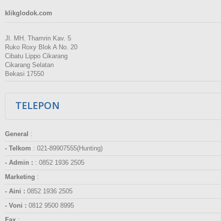
klikglodok.com
Jl. MH. Thamrin Kav. 5
Ruko Roxy Blok A No. 20
Cibatu Lippo Cikarang
Cikarang Selatan
Bekasi 17550
TELEPON
General
:
- Telkom
:
021-89907555(Hunting)
- Admin :
:
0852 1936 2505
Marketing
:
- Aini :
0852 1936 2505
- Voni :
0812 9500 8995
Fax
: