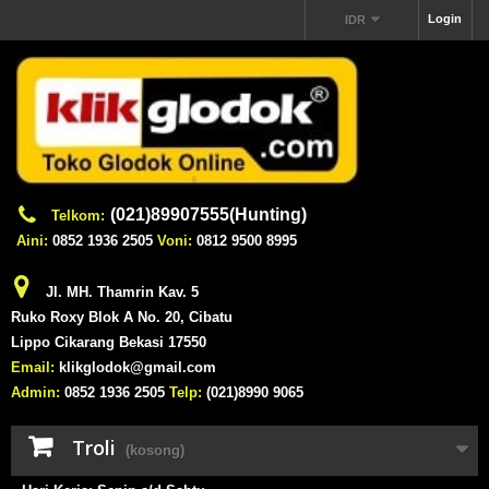
Login
IDR
(021)89907555(Hunting)
Telkom:
Aini:
0852 1936 2505
Voni:
0812 9500 8995
Jl. MH. Thamrin Kav. 5
Ruko Roxy Blok A No. 20, Cibatu
Lippo Cikarang Bekasi 17550
Email:
klikglodok@gmail.com
Admin:
0852 1936 2505
Telp:
(021)8990 9065
Troli
(kosong)