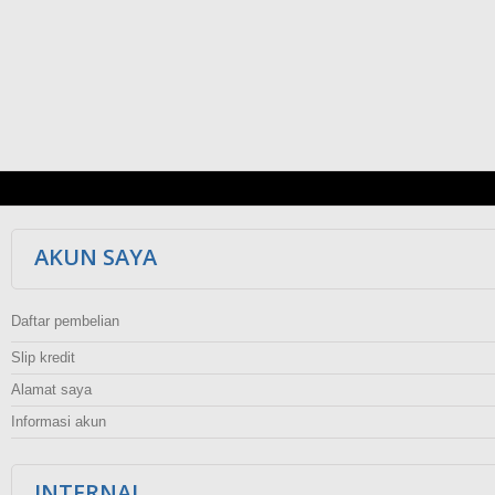
AKUN SAYA
Daftar pembelian
Slip kredit
Alamat saya
Informasi akun
INTERNAL