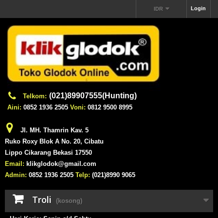
Login
IDR
(021)89907555(Hunting)
Telkom:
Aini:
0852 1936 2505
Voni:
0812 9500 8995
Jl. MH. Thamrin Kav. 5
Ruko Roxy Blok A No. 20, Cibatu
Lippo Cikarang Bekasi 17550
Email:
klikglodok@gmail.com
Admin:
0852 1936 2505
Telp:
(021)8990 9065
Troli
(kosong)