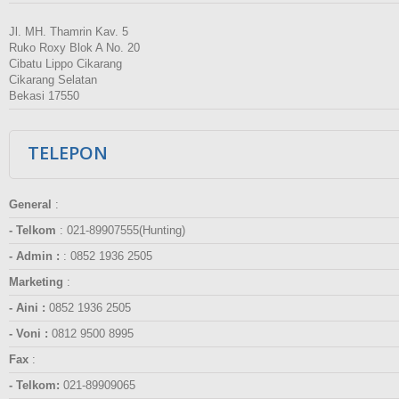
Jl. MH. Thamrin Kav. 5
Ruko Roxy Blok A No. 20
Cibatu Lippo Cikarang
Cikarang Selatan
Bekasi 17550
TELEPON
General
:
- Telkom
:
021-89907555(Hunting)
- Admin :
:
0852 1936 2505
Marketing
:
- Aini :
0852 1936 2505
- Voni :
0812 9500 8995
Fax
:
- Telkom:
021-89909065