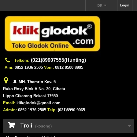
Login
IDR
(021)89907555(Hunting)
Telkom:
Aini:
0852 1936 2505
Voni:
0812 9500 8995
Jl. MH. Thamrin Kav. 5
Ruko Roxy Blok A No. 20, Cibatu
Lippo Cikarang Bekasi 17550
Email:
klikglodok@gmail.com
Admin:
0852 1936 2505
Telp:
(021)8990 9065
Troli
(kosong)