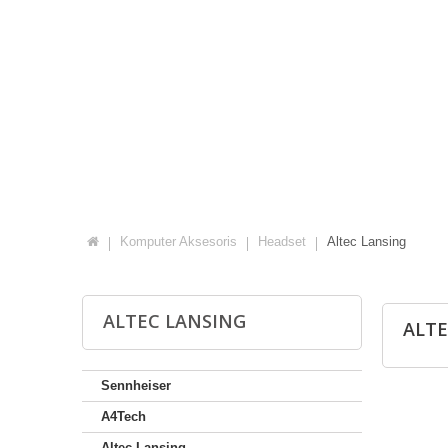
Komputer Aksesoris
Headset
Altec Lansing
ALTEC LANSING
ALT
Sennheiser
A4Tech
Altec Lansing