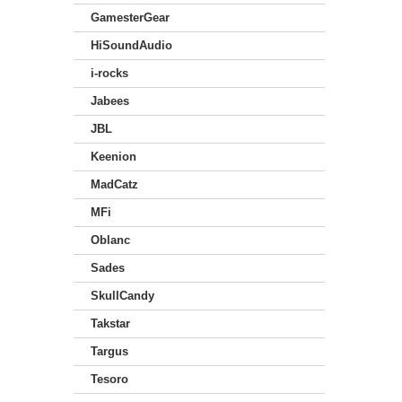
GamesterGear
HiSoundAudio
i-rocks
Jabees
JBL
Keenion
MadCatz
MFi
Oblanc
Sades
SkullCandy
Takstar
Targus
Tesoro