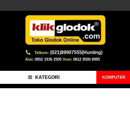
(021)89907555(Hunting)
Telkom:
Aini:
0852 1936 2505
Voni:
0812 9500 8995
KOMPUTER
KATEGORI