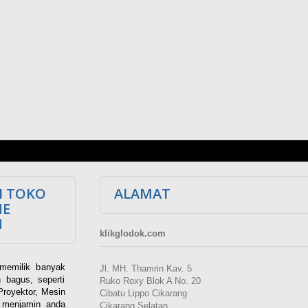
I TOKO
ALAMAT
NE
M
klikglodok.com
memilik banyak
Jl. MH. Thamrin Kav. 5
 bagus, seperti
Ruko Roxy Blok A No. 20
Proyektor, Mesin
Cibatu Lippo Cikarang
i menjamin anda
Cikarang Selatan