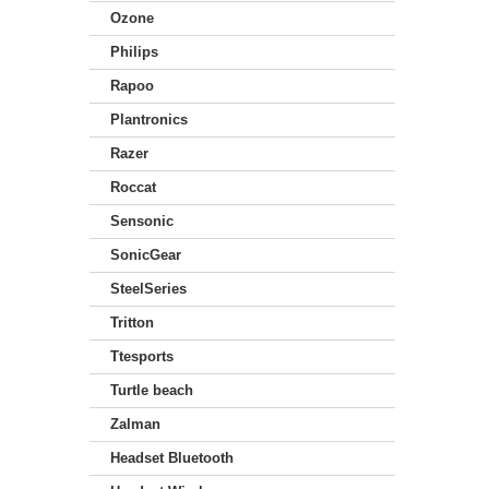
Ozone
Philips
Rapoo
Plantronics
Razer
Roccat
Sensonic
SonicGear
SteelSeries
Tritton
Ttesports
Turtle beach
Zalman
Headset Bluetooth