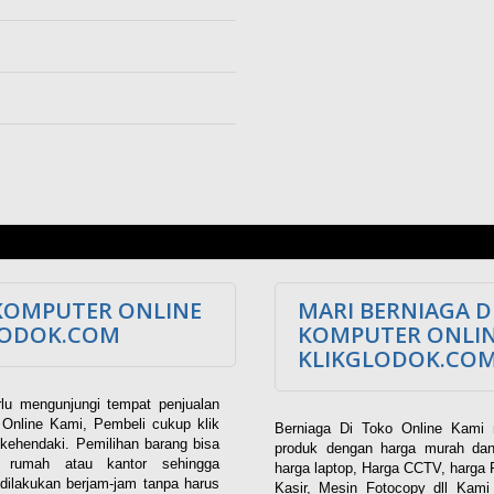
KOMPUTER ONLINE
MARI BERNIAGA D
LODOK.COM
KOMPUTER ONLI
KLIKGLODOK.CO
lu mengunjungi tempat penjualan
Online Kami, Pembeli cukup klik
Berniaga Di Toko Online Kami 
kehendaki. Pemilihan barang bisa
produk dengan harga murah dan
i rumah atau kantor sehingga
harga laptop, Harga CCTV, harga 
dilakukan berjam-jam tanpa harus
Kasir, Mesin Fotocopy dll Kam