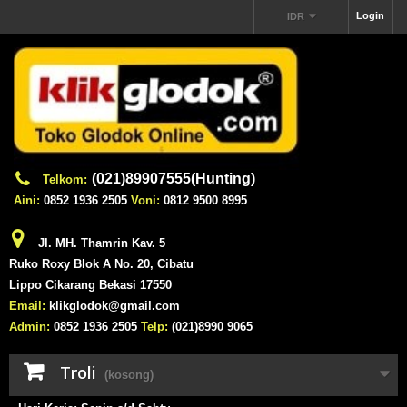
Login
IDR
(021)89907555(Hunting)
Telkom:
Aini:
0852 1936 2505
Voni:
0812 9500 8995
Jl. MH. Thamrin Kav. 5
Ruko Roxy Blok A No. 20, Cibatu
Lippo Cikarang Bekasi 17550
Email:
klikglodok@gmail.com
Admin:
0852 1936 2505
Telp:
(021)8990 9065
Troli
(kosong)