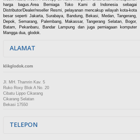
harga bagus.Area Berniaga Toko Kami di Indonesia sebagai
Distributor/Dealer/reseller Resmi, pelayanan mencakup wilayah kota-kota
besar seperti Jakarta, Surabaya, Bandung, Bekasi, Medan, Tangerang,
Depok, Semarang, Palembang, Makassar, Tangerang Selatan, Bogor,
Batam, Pekanbaru, Bandar Lampung dan juga perniagaan komputer
Mangga dua, glodok.
ALAMAT
klikglodok.com
Jl. MH. Thamrin Kav. 5
Ruko Roxy Blok A No. 20
Cibatu Lippo Cikarang
Cikarang Selatan
Bekasi 17550
TELEPON