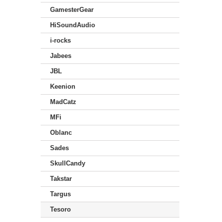
GamesterGear
HiSoundAudio
i-rocks
Jabees
JBL
Keenion
MadCatz
MFi
Oblanc
Sades
SkullCandy
Takstar
Targus
Tesoro