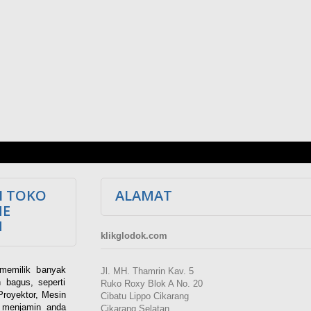
I TOKO
ALAMAT
NE
M
klikglodok.com
memilik banyak
Jl. MH. Thamrin Kav. 5
 bagus, seperti
Ruko Roxy Blok A No. 20
Proyektor, Mesin
Cibatu Lippo Cikarang
i menjamin anda
Cikarang Selatan