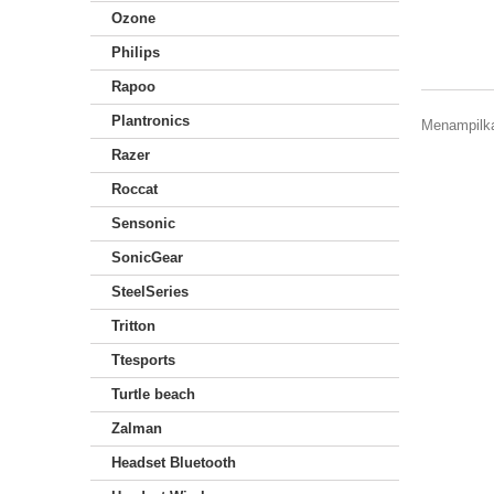
Ozone
Philips
Rapoo
Plantronics
Menampilkan
Razer
Roccat
Sensonic
SonicGear
SteelSeries
Tritton
Ttesports
Turtle beach
Zalman
Headset Bluetooth