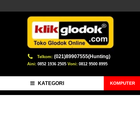
(021)89907555(Hunting)
Telkom:
Aini:
0852 1936 2505
Voni:
0812 9500 8995
KOMPUTER
KATEGORI