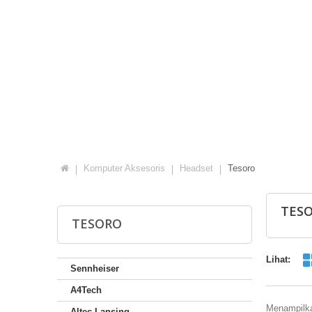
Komputer Aksesoris
Headset
Tesoro
TES
TESORO
Lihat:
Sennheiser
A4Tech
Menampilkan
Altec Lansing