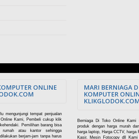
KOMPUTER ONLINE
MARI BERNIAGA D
LODOK.COM
KOMPUTER ONLI
KLIKGLODOK.CO
lu mengunjungi tempat penjualan
Online Kami, Pembeli cukup klik
Berniaga Di Toko Online Kami 
kehendaki. Pemilihan barang bisa
produk dengan harga murah dan
i rumah atau kantor sehingga
harga laptop, Harga CCTV, harga 
dilakukan berjam-jam tanpa harus
Kasir, Mesin Fotocopy dll Kam