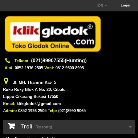
Login
IDR
(021)89907555(Hunting)
Telkom:
Aini:
0852 1936 2505
Voni:
0812 9500 8995
Jl. MH. Thamrin Kav. 5
Ruko Roxy Blok A No. 20, Cibatu
Lippo Cikarang Bekasi 17550
Email:
klikglodok@gmail.com
Admin:
0852 1936 2505
Telp:
(021)8990 9065
Troli
(kosong)