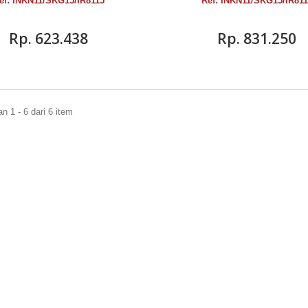
ef: INKN11/SKG15/IR8115
Ref: INKN11/SKG15/IR81
Rp‎. 623.438
Rp‎. 831.250
 1 - 6 dari 6 item