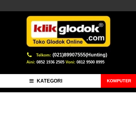
(021)89907555(Hunting)
Telkom:
Aini:
0852 1936 2505
Voni:
0812 9500 8995
KOMPUTER
KATEGORI