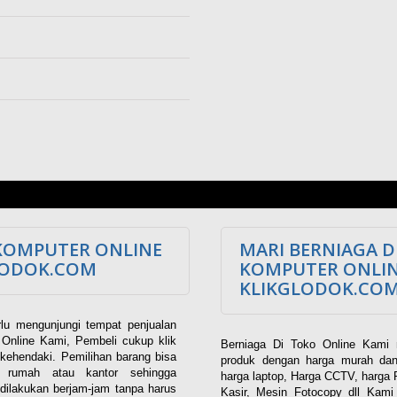
KOMPUTER ONLINE
MARI BERNIAGA D
LODOK.COM
KOMPUTER ONLI
KLIKGLODOK.CO
lu mengunjungi tempat penjualan
Online Kami, Pembeli cukup klik
Berniaga Di Toko Online Kami 
kehendaki. Pemilihan barang bisa
produk dengan harga murah dan
i rumah atau kantor sehingga
harga laptop, Harga CCTV, harga 
dilakukan berjam-jam tanpa harus
Kasir, Mesin Fotocopy dll Kam