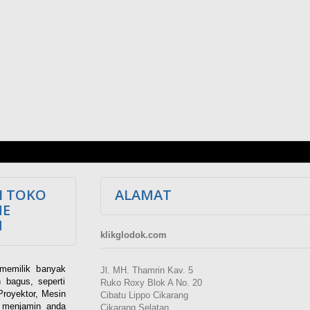
I TOKO
ALAMAT
NE
M
klikglodok.com
memilik banyak
Jl. MH. Thamrin Kav. 5
 bagus, seperti
Ruko Roxy Blok A No. 20
Proyektor, Mesin
Cibatu Lippo Cikarang
i menjamin anda
Cikarang Selatan