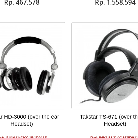
Rp‎. 467.578
Rp‎. 1.558.594
r HD-3000 (over the ear
Takstar TS-671 (over th
Headset)
Headset)