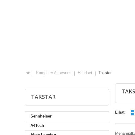
Komputer Aksesoris
Headset
Takstar
TAK
TAKSTAR
Lihat:
Sennheiser
A4Tech
Menampilkan
Altec Lansing