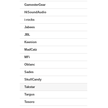
GamesterGear
HiSoundAudio
i-rocks
Jabees
JBL
Keenion
MadCatz
MFi
Oblanc
Sades
SkullCandy
Takstar
Targus
Tesoro