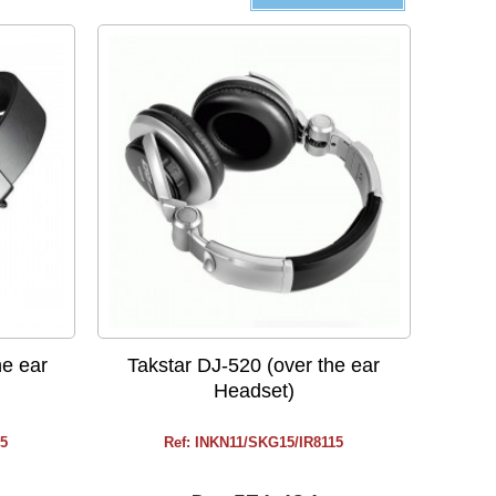
he ear
Takstar DJ-520 (over the ear
Headset)
15
Ref: INKN11/SKG15/IR8115