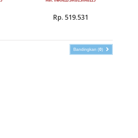
15
Ref: INKN11/SKG15/IR8115
Rp‎. 519.531
Bandingkan (
0
)