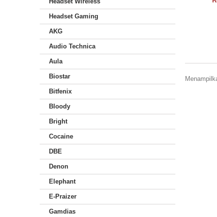
R
Headset Wireless
Headset Gaming
AKG
Audio Technica
Aula
Biostar
Menampilkan
Bitfenix
Bloody
Bright
Cocaine
DBE
Denon
Elephant
E-Praizer
Gamdias