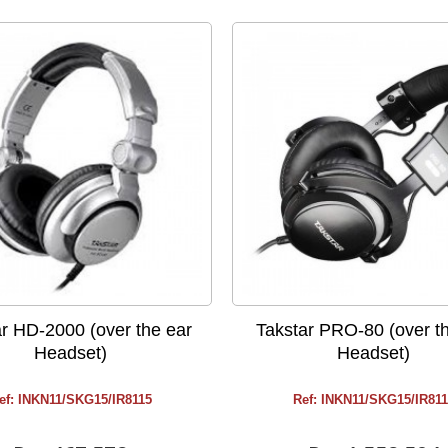
r HD-2000 (over the ear
Takstar PRO-80 (over t
Headset)
Headset)
ef: INKN11/SKG15/IR8115
Ref: INKN11/SKG15/IR81