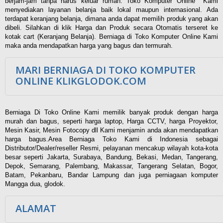
berjam-jam tanpa harus keluar rumah. Toko Komputer Online Kami
menyediakan layanan belanja baik lokal maupun internasional. Ada
terdapat keranjang belanja, dimana anda dapat memilih produk yang akan
dibeli. Silahkan di klik Harga dan Produk secara Otomatis terseret ke
kotak cart (Keranjang Belanja). Berniaga di Toko Komputer Online Kami
maka anda mendapatkan harga yang bagus dan termurah.
MARI BERNIAGA DI TOKO KOMPUTER
ONLINE KLIKGLODOK.COM
Berniaga Di Toko Online Kami memilik banyak produk dengan harga
murah dan bagus, seperti harga laptop, Harga CCTV, harga Proyektor,
Mesin Kasir, Mesin Fotocopy dll Kami menjamin anda akan mendapatkan
harga bagus.Area Berniaga Toko Kami di Indonesia sebagai
Distributor/Dealer/reseller Resmi, pelayanan mencakup wilayah kota-kota
besar seperti Jakarta, Surabaya, Bandung, Bekasi, Medan, Tangerang,
Depok, Semarang, Palembang, Makassar, Tangerang Selatan, Bogor,
Batam, Pekanbaru, Bandar Lampung dan juga perniagaan komputer
Mangga dua, glodok.
ALAMAT