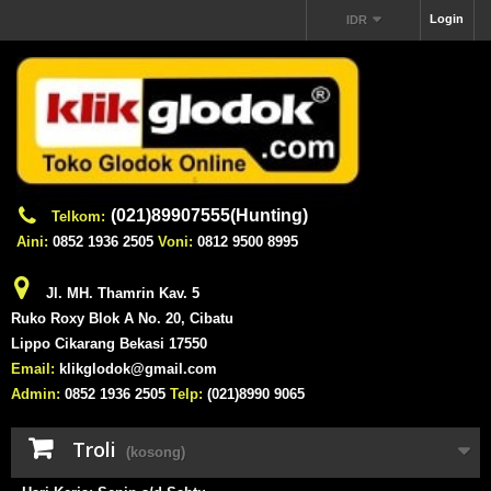
Login
IDR
(021)89907555(Hunting)
Telkom:
Aini:
0852 1936 2505
Voni:
0812 9500 8995
Jl. MH. Thamrin Kav. 5
Ruko Roxy Blok A No. 20, Cibatu
Lippo Cikarang Bekasi 17550
Email:
klikglodok@gmail.com
Admin:
0852 1936 2505
Telp:
(021)8990 9065
Troli
(kosong)