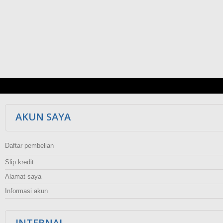
AKUN SAYA
Daftar pembelian
Slip kredit
Alamat saya
Informasi akun
INTERNAL