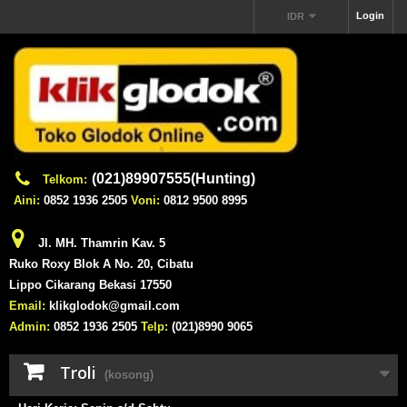
Login
IDR
(021)89907555(Hunting)
Telkom:
Aini:
0852 1936 2505
Voni:
0812 9500 8995
Jl. MH. Thamrin Kav. 5
Ruko Roxy Blok A No. 20, Cibatu
Lippo Cikarang Bekasi 17550
Email:
klikglodok@gmail.com
Admin:
0852 1936 2505
Telp:
(021)8990 9065
Troli
(kosong)