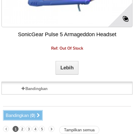
SonicGear Pulse 5 Armageddon Headset
Ref: Out Of Stock
Lebih
Bandingkan
Bandingkan (
0
)
1
2
3
4
5
Tampilkan semua