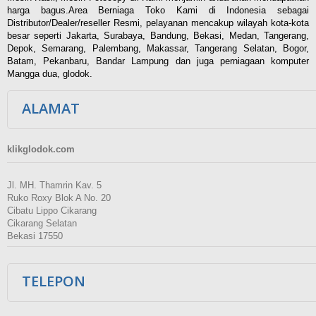
harga bagus.Area Berniaga Toko Kami di Indonesia sebagai
Distributor/Dealer/reseller Resmi, pelayanan mencakup wilayah kota-kota
besar seperti Jakarta, Surabaya, Bandung, Bekasi, Medan, Tangerang,
Depok, Semarang, Palembang, Makassar, Tangerang Selatan, Bogor,
Batam, Pekanbaru, Bandar Lampung dan juga perniagaan komputer
Mangga dua, glodok.
ALAMAT
klikglodok.com
Jl. MH. Thamrin Kav. 5
Ruko Roxy Blok A No. 20
Cibatu Lippo Cikarang
Cikarang Selatan
Bekasi 17550
TELEPON